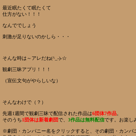
最近眠たくて眠たくて
仕方がない！！！
なんででしょう
刺激が足りないのかしら・・・
そんな時は～アレだね(^_-)-☆
観劇三昧アプリ！！！
（宣伝文句がやらしいな）
そんなわけで（？）
先週1週間で観劇三昧で配信された作品は
6団体7作品
。
そのうち
1団体は新着劇団
で、
3作品は無料配信
です。お楽し
※劇団・カンパニー名をクリックすると、その劇団・カンパ