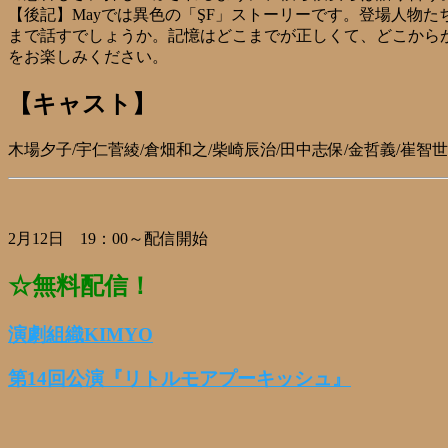
【後記】Mayでは異色の「ŞF」ストーリーです。登場人物
まで話すでしょうか。記憶はどこまでが正しくて、どこから
をお楽しみください。
【キャスト】
木場夕子/宇仁菅綾/倉畑和之/柴崎辰治/田中志保/金哲義/崔智
2月12日 19：00～配信開始
☆無料配信！
演劇組織KIMYO
第14回公演『リトルモアプーキッシュ』