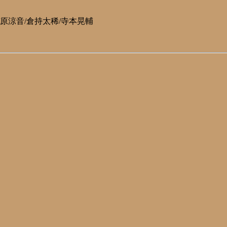
/原涼音/倉持太稀/寺本晃輔