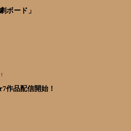
劇ボード」
始！
め★7作品配信開始！