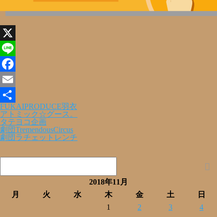
X
Line
Facebook
Email
FUKAIPRODUCE羽衣
共
アトミック☆グース。
タテヨコ企画
有
劇団TremendousCircus
劇団ラチェットレンチ
2018年11月
月
火
水
木
金
土
日
1
2
3
4