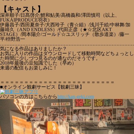
【キャスト】
深井順子/日髙啓介/鯉和鮎美/高橋義和/澤田慎司（以上、
FUKAIPRODUCE羽衣）
伊藤昌子/西田夏奈子/大西玲子（青☆組）/浅川千絵/中林舞/加
藤靖久（AND ENDLESS）/代田正彦（★☆北区AKT
STAGE）/岡本陽介/ゴールド☆ユスリッチ（散歩道楽）/藤一
平/枡野浩一
…………………………………………………………………………
気になる作品はありましたか？
お気に入りの作品はダウンロードして移動時間などちょっとし
た時間に少しづつ見るのが通なのだそうです。
2018年最後の豆知識でした（早め）
来週の配信もお楽しみに！
＝＝＝＝＝＝＝＝＝＝＝＝＝＝＝＝＝＝＝＝＝＝＝＝
■オンライン観劇サービス【観劇三昧】
パソコンの方はこちらから
http://kan-geki.com