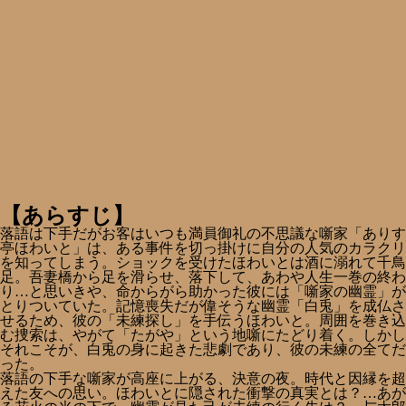
【あらすじ】
落語は下手だがお客はいつも満員御礼の不思議な噺家「ありす
亭ほわいと」は、ある事件を切っ掛けに自分の人気のカラクリ
を知ってしまう。ショックを受けたほわいとは酒に溺れて千鳥
足。吾妻橋から足を滑らせ、落下して、あわや人生一巻の終わ
り…と思いきや、命からがら助かった彼には「噺家の幽霊」が
とりついていた。記憶喪失だが偉そうな幽霊「白兎」を成仏さ
せるため、彼の「未練探し」を手伝うほわいと。周囲を巻き込
む捜索は、やがて「たがや」という地噺にたどり着く。しかし
それこそが、白兎の身に起きた悲劇であり、彼の未練の全てだ
った。
落語の下手な噺家が高座に上がる、決意の夜。時代と因縁を超
えた友への思い。ほわいとに隠された衝撃の真実とは？…あが