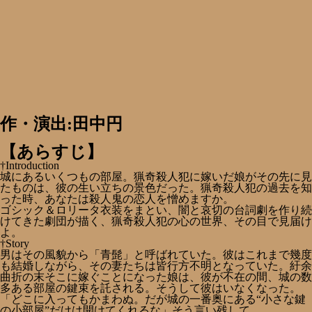
作・演出:田中円
【あらすじ】
†Introduction
城にあるいくつもの部屋。猟奇殺人犯に嫁いだ娘がその先に見
たものは、彼の生い立ちの景色だった。猟奇殺人犯の過去を知
った時、あなたは殺人鬼の恋人を憎めますか。
ゴシック＆ロリータ衣装をまとい、闇と哀切の台詞劇を作り続
けてきた劇団が描く、猟奇殺人犯の心の世界、その目で見届け
よ。
†Story
男はその風貌から「青髭」と呼ばれていた。彼はこれまで幾度
も結婚しながら、その妻たちは皆行方不明となっていた。紆余
曲折の末そこに嫁ぐことになった娘は、彼が不在の間、城の数
多ある部屋の鍵束を託される。そうして彼はいなくなった。
「どこに入ってもかまわぬ。だが城の一番奥にある“小さな鍵
の小部屋”だけは開けてくれるな」そう言い残して＿＿。