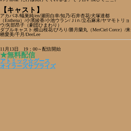
【キャスト】
アカバネ/蟻巣純/en/瀬田白幸/知乃/石井杏花/犬塚達都
（Enthena）/小濱綾香/小池ウラン/Ｊiｎ/立石麻未/ヤマモトリョ
ウ/矢部昂子（劇団ひまわり）
ダブルキャスト:横山桜花/ぴろり/勝月蘭丸（MerCiel Corce）/来
栖愛美/千月/DeeLee
11月13日 19：00～配信開始
★無料配信
アトミック☆グース
オイラーズサプライズ