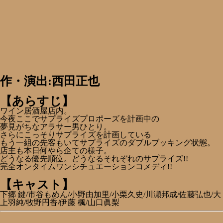
作・演出:西田正也
【あらすじ】
ワイン居酒屋店内。
今夜ここでサプライズプロポーズを計画中の
夢見がちなアラサー男ひとり。
さらにこっそりサプライズを計画している
もう一組の先客もいてサプライズのダブルブッキング状態。
店主も本日何やら企ての様子。
どうなる優先順位。どうなるそれぞれのサプライズ!!
完全オンタイムワンシチュエーションコメディ!!
【キャスト】
下郷 鍵/市谷もめん/小野由加里/小栗久史/川瀬邦成/佐藤弘也/大
上羽純/牧野円香/伊藤 楓/山口眞梨