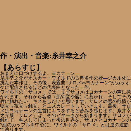
作・演出・音楽:糸井幸之介
【あらすじ】
おまえに口づけするよ、ヨカナーン―
糸井幸之介がオスカー・ワイルドの古典名作の妙―ジカル化に
挑んだ本作は、その後、表題曲”サロメvsヨカナーン”がカラオ
ケに配信されるほどの代表曲となった一作。
ワイルドの「サロメ」では、まずサロメはヨカナーンの声に惹
かれます。それから容姿（肌や髪や唇）に惹かれ、そしてその
唇に触れたい、キスをしたいと思います。サロメの恋の欲情が
聴覚→視覚→触覚、とエスカレートしていきます。最後、サロ
メはヨカナーンの生首にキスをすると苦みを感じます。糸井幸
之介版「サロメ」は、そのビターさから始まります。サロメが
触れて、キスしてしまった後の世界を、サロメとヨカナーンの
7組のカップルを中心に、ワイルドの「サロメ」とは逆の道筋
で辿ります。