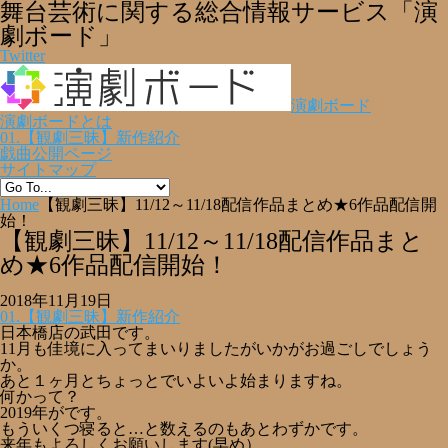
舞台芸術に関する総合情報サービス「演
劇ボード」
Twitter
演劇ボード
演劇ボードとは
01.【観劇三昧】新作紹介
戯曲公開ページ
サイトマップ
Home
【観劇三昧】11/12～11/18配信作品まとめ★6作品配信開
始！
【観劇三昧】11/12～11/18配信作品まと
め★6作品配信開始！
2018年11月19日
01.【観劇三昧】新作紹介
日本橋店の武田です。
11月も佳境に入ってまいりましたがいかがお過ごしでしょう
か。
あと１ヶ月とちょっとでいよいよ始まりますね。
何かって？
2019年がです。
もういくつ寝ると…と数えるのもあとわずかです。
来年もよろしくお願いします(早め）