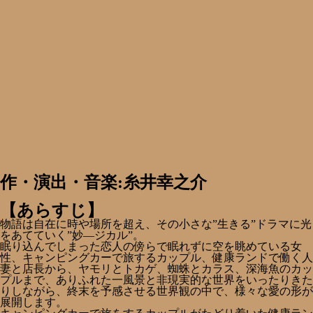
作・演出・音楽:糸井幸之介
【あらすじ】
物語は自在に時や場所を超え、その小さな”生きる”ドラマに光
をあてていく”妙―ジカル”。
眠り込んでしまった恋人の傍らで眠れずに空を眺めている女
性、キャンピングカーで旅するカップル、健康ランドで働く人
妻と店長から、ヤモリとトカゲ、蜘蛛とカラス、深海魚のカッ
プルまで、ありふれた一風景と非現実的な世界をいったりきた
りしながら、終末を予感させる世界観の中で、様々な愛の形が
展開します。