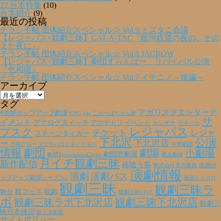
22.台本特集
(10)
台本紹介
(9)
最近の投稿
チラシ手帖 団体紹介スペシャル☆ Vol.9 ミズタニ会議
【レジャパス×観劇三昧】CAT-A-TAC『銀河鉄道の夜の、その
また夜に』
チラシ手帖 団体紹介スペシャル☆ Vol.8 JACROW
【レジャパス×観劇三昧】劇団すらんばー リバイバル公演
『色相環』
チラシ手帖 団体紹介スペシャル☆ Vol.7 イチニノ～後編～
アーカイブ
ア
ー
タグ
カ
アガリスクエンターテ
#池袋ポップアップ劇場
ENG
yhs
こわっぱちゃん家
イ
サ
イメント
アナログスイッチ
アマヤドリ
イベント
カンチケ
ゲキバカ
ブ
レジャパス
ブスク
チケット
レジャ
ステージタイガー
下北沢
公演
下北沢店
ー
万能グローブガラパゴスダイナモス
中野劇団
情報
劇団
劇場
小劇場
劇団壱劇屋
劇団TremendousCircus
匿名劇壇
月イチ観劇三昧
新作配信
柿喰う客
池袋ポ
株式会社早川書房
演劇情報
演劇
演劇パス
ップアップ劇場シーズン2
激団リジョロ
観劇三昧
観劇三昧ラ
観フェス
観劇
舞台
観劇三昧LIVE
ボ
観劇三昧ラボ下北沢店
観劇三昧下北沢店
観劇三
昧日本橋店
路上演劇祭
サイトポリシー