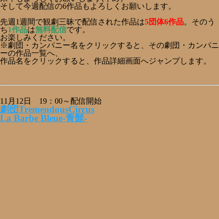
そして今週配信の6作品もよろしくお願いします。
先週1週間で観劇三昧で配信された作品は
5団体6作品
。そのう
ち
1作品
は
無料配信
です。
お楽しみください。
※劇団・カンパニー名をクリックすると、その劇団・カンパニ
ーの作品一覧へ、
作品名をクリックすると、作品詳細画面へジャンプします。
11月12日 19：00～配信開始
劇団TremendousCircus
La Barbe Bleue-青髭-