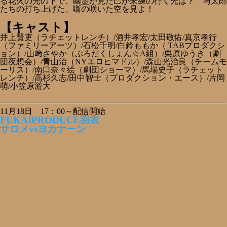
る花火の光の下で、幽霊が見た己が未練の行く先は？ 与太郎
たちの打ち上げた、噺の咲いた空を見よ！
【キャスト】
井上賢吏（ラチェットレンチ）/酒井孝宏/太田敬佑/真京孝行
（ファミリーアーツ）/石松千明/白鈴ももか（ TABプロダクシ
ョン）/山﨑さやか（ぷろだくしょん☆A組）/栗原ゆうき（劇
団夜想会）/青山治（NYエロヒマドル）/森山光治良（チームモ
ーリス）/南口奈々絵（劇団ショーマ）/馬場史子（ラチェット
レンチ）/高杉久志/田中智士（プロダクション・エース）/片岡
萌/小笠原游大
11月18日 17：00～配信開始
FUKAIPRODUCE羽衣
サロメvsヨカナーン