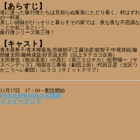
【あらすじ】
道に迷った修行僧たちは見知らぬ集落にたどり着く。村はずれ
の一軒家。
美しい姉妹がひっそりと暮らすその家では、夜な夜な不思議な
ことが起こるという。
修行僧シリーズ第三弾！
【キャスト】
青木亜希子/青木柳葉魚/市橋朝子/工藤治彦/舘智子/中尾祥絵/服
部健太郎/藤崎成益/好宮温太郎（以上タテヨコ企画）
太田善也（散歩道楽）/小高仁（第三エロチカ）/佐野陽一（サ
スペンデッズ）/地獄谷三番地（劇団上田）/代田正彦（北区つ
かこうへい劇団）/ムラコ（サミットクラブ）
11月17日 17：00～配信開始
FUKAIPRODUCE羽衣
イトイーランド