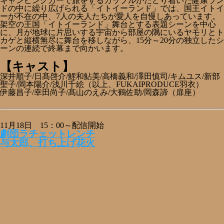
キャンピングカーで旅をするカップルがたどり着いた健康ラン
ドの中に繰り広げられる「イトイーランド」では、国王イトイ
ーが不在の中、7人の夫人たちが愛人を自慢しあっています。
架空の王国「イトイーランド」舞台とする表題シーンを中心
に、月が地球に片思いする宇宙から部屋の隅にいるヤモリとト
カゲと縦横無尽に舞台を移しながら、15分～20分の独立したシ
ーンの連続で終幕まで向かいます。
【キャスト】
深井順子/日髙啓介/鯉和鮎美/高橋義和/澤田慎司/キムユス/新部
聖子/岡本陽介/浅川千絵（以上、FUKAIPRODUCE羽衣）
伊藤昌子/幸田尚子/髙山のえみ/大鶴佐助/岡森諦（扉座）
11月18日 15：00～配信開始
劇団ラチェットレンチ
与太郎、打ち上げ花火