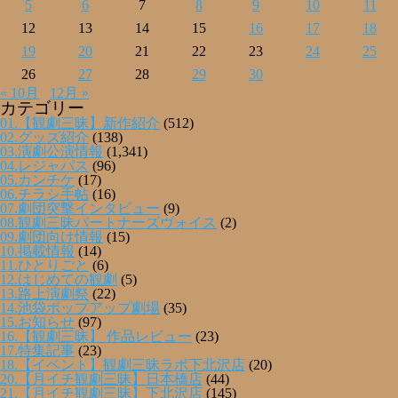
5
6
7
8
9
10
11
12
13
14
15
16
17
18
19
20
21
22
23
24
25
26
27
28
29
30
« 10月
12月 »
カテゴリー
01.【観劇三昧】新作紹介
(512)
02.グッズ紹介
(138)
03.演劇公演情報
(1,341)
04.レジャパス
(96)
05.カンチケ
(17)
06.チラシ手帖
(16)
07.劇団突撃インタビュー
(9)
08.観劇三昧パートナーズヴォイス
(2)
09.劇団向け情報
(15)
10.掲載情報
(14)
11.ひとりごと
(6)
12.はじめての観劇
(5)
13.路上演劇祭
(22)
14.池袋ポップアップ劇場
(35)
15.お知らせ
(97)
16.【観劇三昧】 作品レビュー
(23)
17.特集記事
(23)
18.【イベント】観劇三昧ラボ下北沢店
(20)
20.【月イチ観劇三昧】日本橋店
(44)
21.【月イチ観劇三昧】下北沢店
(145)