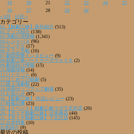
19
20
21
22
23
24
25
26
27
28
29
30
« 8月
10月 »
カテゴリー
01.【観劇三昧】新作紹介
(513)
02.グッズ紹介
(138)
03.演劇公演情報
(1,341)
04.レジャパス
(96)
05.カンチケ
(17)
06.チラシ手帖
(16)
07.劇団突撃インタビュー
(9)
08.観劇三昧パートナーズヴォイス
(2)
09.劇団向け情報
(15)
10.掲載情報
(14)
11.ひとりごと
(6)
12.はじめての観劇
(5)
13.路上演劇祭
(22)
14.池袋ポップアップ劇場
(35)
15.お知らせ
(97)
16.【観劇三昧】 作品レビュー
(23)
17.特集記事
(23)
18.【イベント】観劇三昧ラボ下北沢店
(20)
20.【月イチ観劇三昧】日本橋店
(44)
21.【月イチ観劇三昧】下北沢店
(145)
22.台本特集
(10)
台本紹介
(9)
最近の投稿