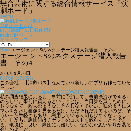
舞台芸術に関する総合情報サービス「演
劇ボード」
Twitter
演劇ボード
演劇ボードとは
01.【観劇三昧】新作紹介
戯曲公開ページ
サイトマップ
Home
エージェントSのネクステージ潜入報告書 その4
エージェントSのネクステージ潜入報告
書 その4
2016年9月30日
03.演劇公演情報
この会社、【演劇パス】なんていう新しいアプリも作っている
らしい。
私の調査結果によると、事前に予約して、事前決済ができるも
のらしい。事前に買えるということは、当日券を買うために、
並ぶなんて一般人のようなことをしなくていい。私のようにス
マホをかざし画像を見せるだけ、ただそれだけでよいのだ。そ
ういった手軽さもあり、利用している人間も少なくないらし
い。しかも、劇団側はチケットのコストを減らすことができ
る。環境にも良い。劇団にも優しい。なかなか思いやりがある
会社のようだ。