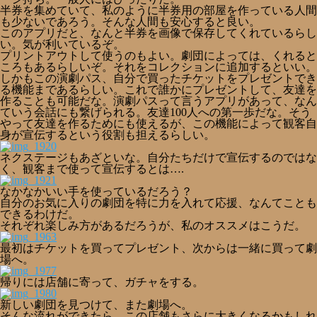
半券を集めていて、私のように半券用の部屋を作っている人間
も少ないであろう。そんな人間も安心すると良い。
このアプリだと、なんと半券を画像で保存してくれているらし
い。気が利いているぞ。
プリントアウトして使うのもよい。劇団によっては、くれると
ころもあるらしいぞ。それをコレクションに追加するといい。
しかもこの演劇パス、自分で買ったチケットをプレゼントでき
る機能まであるらしい。これで誰かにプレゼントして、友達を
作ることも可能だな。演劇パスって言うアプリがあって、なん
ていう会話にも繋げられる。友達100人への第一歩だな。そう
やって友達を作るためにも使えるが、この機能によって観客自
身が宣伝するという役割も担えるらしい。
ネクステージもあざといな。自分たちだけで宣伝するのではな
く、観客まで使って宣伝するとは….
なかなかいい手を使っているだろう？
自分のお気に入りの劇団を特に力を入れて応援、なんてことも
できるわけだ。
それぞれ楽しみ方があるだろうが、私のオススメはこうだ。
最初はチケットを買ってプレゼント、次からは一緒に買って劇
場へ。
帰りには店舗に寄って、ガチャをする。
新しい劇団を見つけて、また劇場へ。
そんな流れができたら、この店舗もさらに大きくなるかもしれ