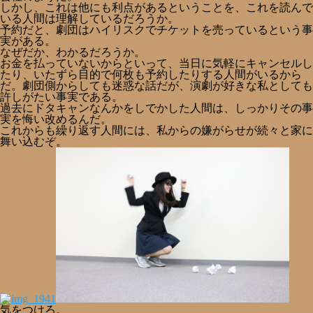
しかし、これは他にも利点があるということを、これを読んで
いる人間は理解しているだろうか。
予約だと、劇団はハイリスクでチケットを売っているという事
実がある。
なぜだか、わかるだろうか。
お金を払っていないからといって、当日に気軽にキャンセルし
たり、いたずら目的で何枚も予約したりする人間がいるから
だ。劇団側からしても迷惑な話だが、演劇が好きな私としても
許しがたい事実である。
過去にドタキャンなんかをしでかした人間は、しっかりその事
実を悔い改めるんだ。
これからも繰り返す人間には、私からの嫌がらせが続々と家に
舞い込むぞ。
気をつけろ。