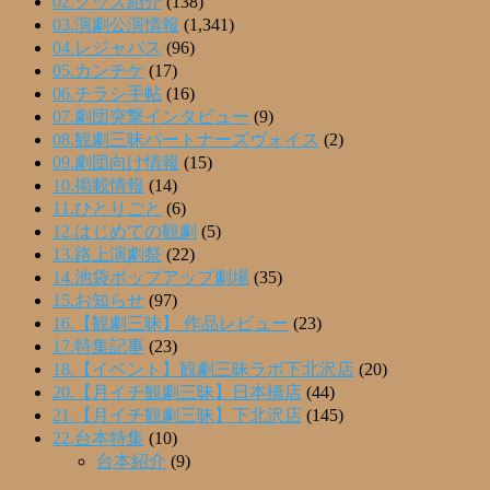
02.グッズ紹介
(138)
03.演劇公演情報
(1,341)
04.レジャパス
(96)
05.カンチケ
(17)
06.チラシ手帖
(16)
07.劇団突撃インタビュー
(9)
08.観劇三昧パートナーズヴォイス
(2)
09.劇団向け情報
(15)
10.掲載情報
(14)
11.ひとりごと
(6)
12.はじめての観劇
(5)
13.路上演劇祭
(22)
14.池袋ポップアップ劇場
(35)
15.お知らせ
(97)
16.【観劇三昧】 作品レビュー
(23)
17.特集記事
(23)
18.【イベント】観劇三昧ラボ下北沢店
(20)
20.【月イチ観劇三昧】日本橋店
(44)
21.【月イチ観劇三昧】下北沢店
(145)
22.台本特集
(10)
台本紹介
(9)