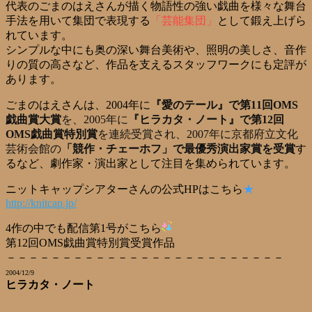
代表のごまのはえさんが描く物語性の強い戯曲を様々な舞台
手法を用いて集団で表現する
「芸能集団」
として鍛え上げら
れています。
シンプルな中にも奥の深い舞台美術や、照明の美しさ、音作
りの質の高さなど、作品を支えるスタッフワークにも定評が
あります。
ごまのはえさんは、2004年に
『愛のテール』で第11回OMS
戯曲賞大賞
を、2005年に
『ヒラカタ・ノート』で第12回
OMS戯曲賞特別賞
を連続受賞され、2007年に京都府立文化
芸術会館の
「競作・チェーホフ」で最優秀演出家賞を受賞
す
るなど、劇作家・演出家として注目を集められています。
ニットキャップシアターさんの公式HPはこちら
★
http://knitcap.jp/
4作の中でも配信第1号がこちら
第12回OMS戯曲賞特別賞受賞作品
－－－－－－－－－－－－－－－－－－－－－－－－－
2004/12/9
ヒラカタ・ノート