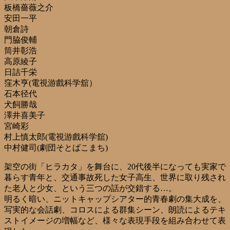
板橋薔薇之介
安田一平
朝倉詩
門脇俊輔
筒井彰浩
高原綾子
日詰千栄
窪木亨(電視游戲科学舘）
石本径代
犬飼勝哉
澤井喜美子
宮崎彩
村上慎太郎(電視游戲科学舘)
中村健司(劇団そとばこまち)
架空の街「ヒラカタ」を舞台に、20代後半になっても実家で
暮らす青年と、交通事故死した女子高生、世界に取り残され
た老人と少女、という三つの話が交錯する…。
明るく暗い、ニットキャップシアター的青春劇の集大成を、
写実的な会話劇、コロスによる群集シーン、朗読によるテキ
ストイメージの増幅など、様々な表現手段を組み合わせて表