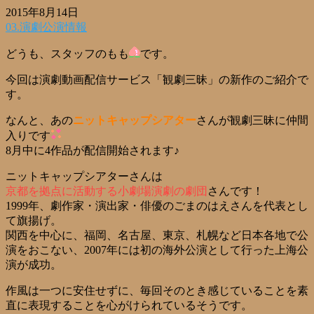
2015年8月14日
03.演劇公演情報
どうも、スタッフのもも
です。
今回は演劇動画配信サービス「観劇三昧」の新作のご紹介で
す。
なんと、あの
ニットキャップシアター
さんが観劇三昧に仲間
入りです
8月中に4作品が配信開始されます♪
ニットキャップシアターさんは
京都を拠点に活動する小劇場演劇の劇団
さんです！
1999年、劇作家・演出家・俳優のごまのはえさんを代表とし
て旗揚げ。
関西を中心に、福岡、名古屋、東京、札幌など日本各地で公
演をおこない、2007年には初の海外公演として行った上海公
演が成功。
作風は一つに安住せずに、毎回そのとき感じていることを素
直に表現することを心がけられているそうです。