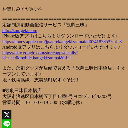
お楽しみください
================================================
定額制演劇動画配信サービス「観劇三昧」
http://kan-geki.com
iPhone版アプリはこちらよりダウンロードいただけます♪
https://itunes.apple.com/jp/app/kangekizanmai/id674187853?mt=8
Android版アプリはこちらよりダウンロードいただけます♪
https://play.google.com/store/apps/details?
id=net.dkmobile.kangekizanmai&hl=ja
また、演劇グッズが店頭で買える「観劇三昧日本橋店」もオ
ープンしています♪
地下鉄堺筋線 恵美須町駅すぐそば！
■観劇三昧日本橋店
大阪市浪速区日本橋五丁目12番9号ヨコヅナビル203号
営業時間 10：00～19：00（水曜定休）
X