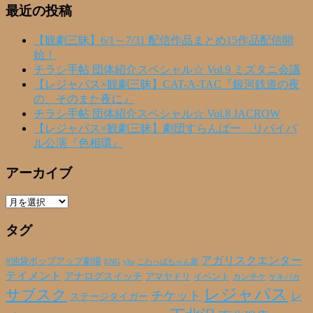
最近の投稿
【観劇三昧】6/1～7/31 配信作品まとめ15作品配信開
始！
チラシ手帖 団体紹介スペシャル☆ Vol.9 ミズタニ会議
【レジャパス×観劇三昧】CAT-A-TAC『銀河鉄道の夜
の、そのまた夜に』
チラシ手帖 団体紹介スペシャル☆ Vol.8 JACROW
【レジャパス×観劇三昧】劇団すらんばー リバイバ
ル公演『色相環』
アーカイブ
ア
ー
タグ
カ
イ
ブ
アガリスクエンター
#池袋ポップアップ劇場
ENG
yhs
こわっぱちゃん家
テイメント
アナログスイッチ
アマヤドリ
イベント
カンチケ
ゲキバカ
レジャパス
サブスク
チケット
レ
ステージタイガー