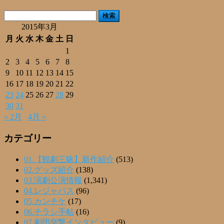
有
検
索:
2015年3月
月
火
水
木
金
土
日
1
2
3
4
5
6
7
8
9
10
11
12
13
14
15
16
17
18
19
20
21
22
23
24
25
26
27
28
29
30
31
« 2月
4月 »
カテゴリー
01.【観劇三昧】新作紹介
(513)
02.グッズ紹介
(138)
03.演劇公演情報
(1,341)
04.レジャパス
(96)
05.カンチケ
(17)
06.チラシ手帖
(16)
07.劇団突撃インタビュー
(9)