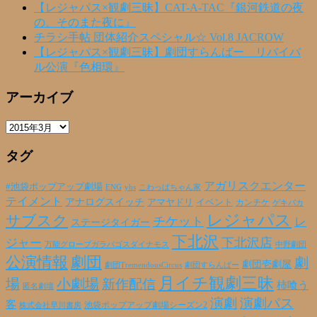
【レジャパス×観劇三昧】CAT-A-TAC『銀河鉄道の夜
の、そのまた夜に』
チラシ手帖 団体紹介スペシャル☆ Vol.8 JACROW
【レジャパス×観劇三昧】劇団すらんばー リバイバ
ル公演『色相環』
アーカイブ
ア
ー
タグ
カ
イ
ブ
アガリスクエンター
#池袋ポップアップ劇場
ENG
yhs
こわっぱちゃん家
テイメント
アナログスイッチ
アマヤドリ
イベント
カンチケ
ゲキバカ
レジャパス
サブスク
チケット
レ
ステージタイガー
下北沢
下北沢店
ジャー
万能グローブガラパゴスダイナモス
中野劇団
公演情報
劇団
劇
劇団壱劇屋
劇団TremendousCircus
劇団すらんばー
月イチ観劇三昧
場
小劇場
新作配信
柿喰う
匿名劇壇
演劇
演劇パス
客
池袋ポップアップ劇場シーズン2
株式会社早川書房