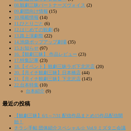
08.観劇三昧パートナーズヴォイス
(2)
09.劇団向け情報
(15)
10.掲載情報
(14)
11.ひとりごと
(6)
12.はじめての観劇
(5)
13.路上演劇祭
(22)
14.池袋ポップアップ劇場
(35)
15.お知らせ
(97)
16.【観劇三昧】 作品レビュー
(23)
17.特集記事
(23)
18.【イベント】観劇三昧ラボ下北沢店
(20)
20.【月イチ観劇三昧】日本橋店
(44)
21.【月イチ観劇三昧】下北沢店
(145)
22.台本特集
(10)
台本紹介
(9)
最近の投稿
【観劇三昧】6/1～7/31 配信作品まとめ15作品配信開
始！
チラシ手帖 団体紹介スペシャル☆ Vol.9 ミズタニ会議