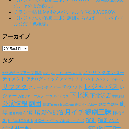
の、そのまた夜に』
チラシ手帖 団体紹介スペシャル☆ Vol.8 JACROW
【レジャパス×観劇三昧】劇団すらんばー リバイバ
ル公演『色相環』
アーカイブ
ア
ー
タグ
カ
イ
ブ
アガリスクエンター
#池袋ポップアップ劇場
ENG
yhs
こわっぱちゃん家
テイメント
アナログスイッチ
アマヤドリ
イベント
カンチケ
ゲキバカ
レジャパス
サブスク
チケット
レ
ステージタイガー
下北沢
下北沢店
ジャー
万能グローブガラパゴスダイナモス
中野劇団
公演情報
劇団
劇
劇団壱劇屋
劇団TremendousCircus
劇団すらんばー
月イチ観劇三昧
場
小劇場
新作配信
柿喰う
匿名劇壇
演劇
演劇パス
客
池袋ポップアップ劇場シーズン2
株式会社早川書房