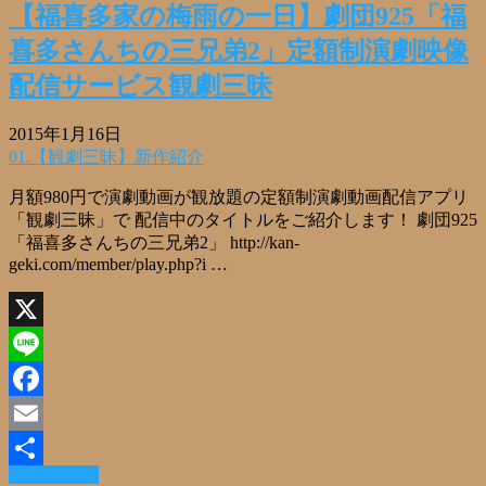
【福喜多家の梅雨の一日】劇団925「福
喜多さんちの三兄弟2」定額制演劇映像
配信サービス観劇三昧
2015年1月16日
01.【観劇三昧】新作紹介
月額980円で演劇動画が観放題の定額制演劇動画配信アプリ
「観劇三昧」で 配信中のタイトルをご紹介します！ 劇団925
「福喜多さんちの三兄弟2」 http://kan-
geki.com/member/play.php?i …
X
Line
Facebook
Email
Read More »
共