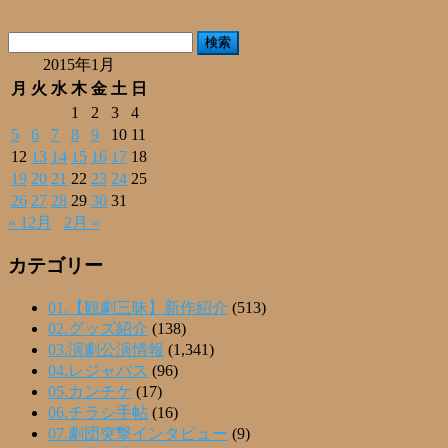
有
検
索:
2015年1月
月
火
水
木
金
土
日
1
2
3
4
5
6
7
8
9
10
11
12
13
14
15
16
17
18
19
20
21
22
23
24
25
26
27
28
29
30
31
« 12月
2月 »
カテゴリー
01.【観劇三昧】新作紹介
(513)
02.グッズ紹介
(138)
03.演劇公演情報
(1,341)
04.レジャパス
(96)
05.カンチケ
(17)
06.チラシ手帖
(16)
07.劇団突撃インタビュー
(9)