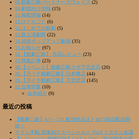
08.観劇三昧パートナーズヴォイス
(2)
09.劇団向け情報
(15)
10.掲載情報
(14)
11.ひとりごと
(6)
12.はじめての観劇
(5)
13.路上演劇祭
(22)
14.池袋ポップアップ劇場
(35)
15.お知らせ
(97)
16.【観劇三昧】 作品レビュー
(23)
17.特集記事
(23)
18.【イベント】観劇三昧ラボ下北沢店
(20)
20.【月イチ観劇三昧】日本橋店
(44)
21.【月イチ観劇三昧】下北沢店
(145)
22.台本特集
(10)
台本紹介
(9)
最近の投稿
【観劇三昧】6/1～7/31 配信作品まとめ15作品配信開
始！
チラシ手帖 団体紹介スペシャル☆ Vol.9 ミズタニ会議
【レジャパス×観劇三昧】CAT-A-TAC『銀河鉄道の夜