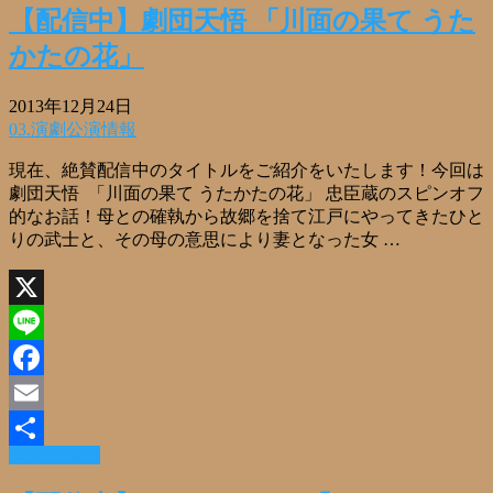
有
【配信中】劇団天悟 「川面の果て うた
かたの花」
2013年12月24日
03.演劇公演情報
現在、絶賛配信中のタイトルをご紹介をいたします！今回は
劇団天悟 「川面の果て うたかたの花」 忠臣蔵のスピンオフ
的なお話！母との確執から故郷を捨て江戸にやってきたひと
りの武士と、その母の意思により妻となった女 …
X
Line
Facebook
Email
Read More »
共