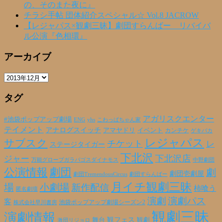
の、そのまた夜に』
チラシ手帖 団体紹介スペシャル☆ Vol.8 JACROW
【レジャパス×観劇三昧】劇団すらんばー リバイバ
ル公演『色相環』
アーカイブ
ア
ー
タグ
カ
イ
ブ
アガリスクエンター
#池袋ポップアップ劇場
ENG
yhs
こわっぱちゃん家
テイメント
アナログスイッチ
アマヤドリ
イベント
カンチケ
ゲキバカ
レジャパス
サブスク
チケット
レ
ステージタイガー
下北沢
下北沢店
ジャー
万能グローブガラパゴスダイナモス
中野劇団
公演情報
劇団
劇
劇団壱劇屋
劇団TremendousCircus
劇団すらんばー
月イチ観劇三昧
場
小劇場
新作配信
柿喰う
匿名劇壇
演劇
演劇パス
客
池袋ポップアップ劇場シーズン2
株式会社早川書房
観劇三昧
演劇情報
観フェス
観劇
舞台
激団リジョロ