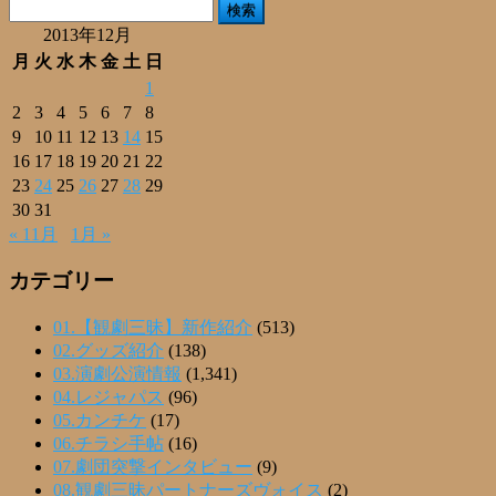
検
索:
2013年12月
月
火
水
木
金
土
日
1
2
3
4
5
6
7
8
9
10
11
12
13
14
15
16
17
18
19
20
21
22
23
24
25
26
27
28
29
30
31
« 11月
1月 »
カテゴリー
01.【観劇三昧】新作紹介
(513)
02.グッズ紹介
(138)
03.演劇公演情報
(1,341)
04.レジャパス
(96)
05.カンチケ
(17)
06.チラシ手帖
(16)
07.劇団突撃インタビュー
(9)
08.観劇三昧パートナーズヴォイス
(2)