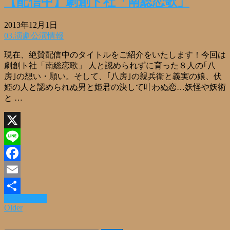
【配信中】劇創ト社「南総恋歌」
2013年12月1日
03.演劇公演情報
現在、絶賛配信中のタイトルをご紹介をいたします！今回は
劇創ト社「南総恋歌」 人と認められずに育った８人の｢八
房｣の想い・願い。そして、｢八房｣の親兵衛と義実の娘、伏
姫の人と認められぬ男と姫君の決して叶わぬ恋…妖怪や妖術
と …
X
Line
Facebook
Email
Read More »
共
Older
有