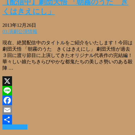
【配信中】劇団天悟 「朝霧のうた き
くはきえにし」
2013年12月26日
03.演劇公演情報
現在、絶賛配信中のタイトルをご紹介をいたします！今回は
劇団天悟 「朝霧のうた きくはきえにし」 劇団天悟が過去
３回に渡り節目に上演してきたオリジナル代表作の完結編！
華々しい娘たちきらびやかな都鬼たちの美しさ勢いのある殺
陣 …
X
Line
Facebook
Email
Read More »
共