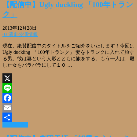
【配信中】Ugly duckling 「100年トラン
ク」
2013年12月28日
03.演劇公演情報
現在、絶賛配信中のタイトルをご紹介をいたします！今回は
Ugly duckling 「100年トランク」 妻をトランクに入れて旅す
る男。彼は妻という人形とともに旅をする。もう一人は、殺
した女をバラバラにして１０ …
X
Line
Facebook
Email
Read More »
共
有