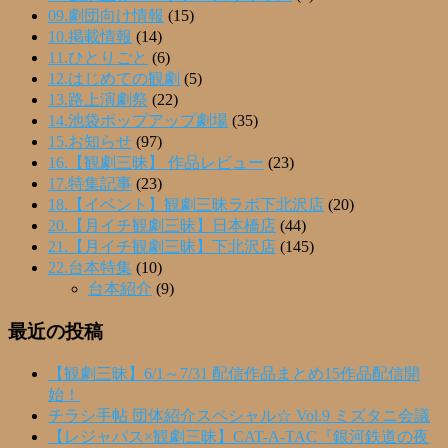
09.劇団向け情報
(15)
10.掲載情報
(14)
11.ひとりごと
(6)
12.はじめての観劇
(5)
13.路上演劇祭
(22)
14.池袋ポップアップ劇場
(35)
15.お知らせ
(97)
16.【観劇三昧】 作品レビュー
(23)
17.特集記事
(23)
18.【イベント】観劇三昧ラボ下北沢店
(20)
20.【月イチ観劇三昧】日本橋店
(44)
21.【月イチ観劇三昧】下北沢店
(145)
22.台本特集
(10)
台本紹介
(9)
最近の投稿
【観劇三昧】6/1～7/31 配信作品まとめ15作品配信開
始！
チラシ手帖 団体紹介スペシャル☆ Vol.9 ミズタニ会議
【レジャパス×観劇三昧】CAT-A-TAC『銀河鉄道の夜