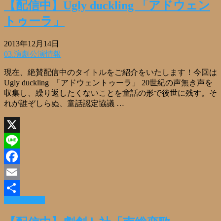
有
【配信中】Ugly duckling 「アドウェン
トゥーラ」
2013年12月14日
03.演劇公演情報
現在、絶賛配信中のタイトルをご紹介をいたします！今回は
Ugly duckling 「アドウェントゥーラ」 20世紀の声無き声を
収集し、繰り返したくないことを童話の形で後世に残す。そ
れが誰ぞしらぬ、童話認定協議 …
X
Line
Facebook
Email
Read More »
共
有