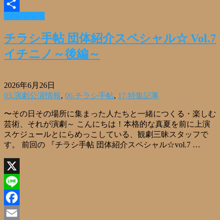
Email
Read More »
共
有
チラシ手帖 団体紹介スペシャル☆ Vol.7
イチニノ～後編～
2026年6月26日
03.演劇公演情報
,
06.チラシ手帖
,
17.特集記事
〜その日その場所に集まった人たちと一緒につくる・楽しむ
芸術、それが演劇～ こんにちは！本格的な真夏を前に上演
スケジュールとにらめっこしている、観劇三昧スタッフで
す。 前回の 『チラシ手帖 団体紹介スペシャル☆vol.7 …
X
Line
Facebook