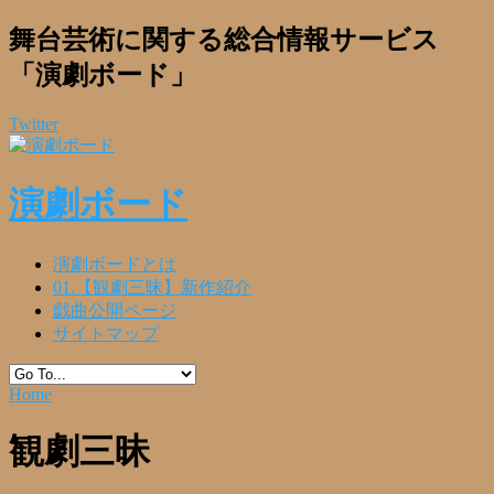
舞台芸術に関する総合情報サービス
「演劇ボード」
Twitter
演劇ボード
演劇ボードとは
01.【観劇三昧】新作紹介
戯曲公開ページ
サイトマップ
Home
観劇三昧