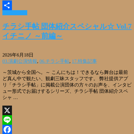
Email
Read More »
共
有
チラシ手帖 団体紹介スペシャル☆ Vol.7
イチニノ ～前編～
2026年6月18日
03.演劇公演情報
,
06.チラシ手帖
,
17.特集記事
～茨城から全国へ。～ こんにちは！できるなら舞台は最前
ど真ん中で観たい、観劇三昧スタッフです。 弊社提供アプ
リ「チラシ手帖」に掲載公演団体の方々のお声を、インタビ
ュー形式でお届けするシリーズ、チラシ手帖 団体紹介スペ
シャ …
X
Line