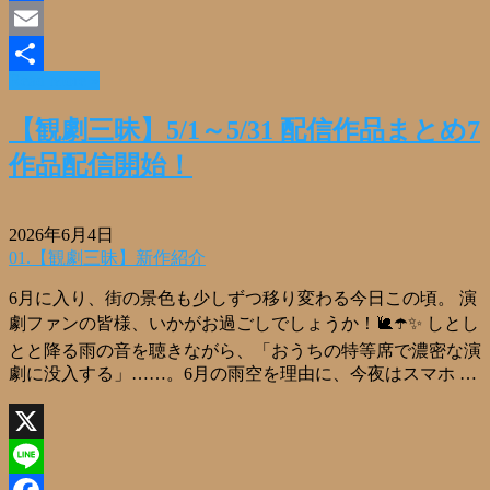
Facebook
Email
Read More »
共
有
【観劇三昧】5/1～5/31 配信作品まとめ7
作品配信開始！
2026年6月4日
01.【観劇三昧】新作紹介
6月に入り、街の景色も少しずつ移り変わる今日この頃。 演
劇ファンの皆様、いかがお過ごしでしょうか！🐌☂️✨ しとし
とと降る雨の音を聴きながら、「おうちの特等席で濃密な演
劇に没入する」……。6月の雨空を理由に、今夜はスマホ …
X