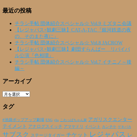
最近の投稿
チラシ手帖 団体紹介スペシャル☆ Vol.9 ミズタニ会議
【レジャパス×観劇三昧】CAT-A-TAC『銀河鉄道の夜
の、そのまた夜に』
チラシ手帖 団体紹介スペシャル☆ Vol.8 JACROW
【レジャパス×観劇三昧】劇団すらんばー リバイバ
ル公演『色相環』
チラシ手帖 団体紹介スペシャル☆ Vol.7 イチニノ～後
編～
アーカイブ
ア
ー
タグ
カ
イ
ブ
アガリスクエンター
#池袋ポップアップ劇場
ENG
yhs
こわっぱちゃん家
テイメント
アナログスイッチ
アマヤドリ
イベント
カンチケ
ゲキバカ
レジャパス
サブスク
チケット
レ
ステージタイガー