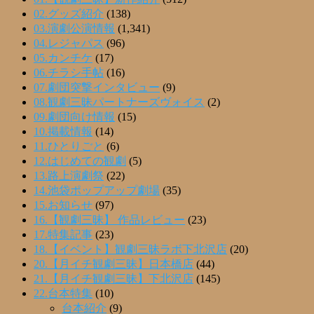
02.グッズ紹介
(138)
03.演劇公演情報
(1,341)
04.レジャパス
(96)
05.カンチケ
(17)
06.チラシ手帖
(16)
07.劇団突撃インタビュー
(9)
08.観劇三昧パートナーズヴォイス
(2)
09.劇団向け情報
(15)
10.掲載情報
(14)
11.ひとりごと
(6)
12.はじめての観劇
(5)
13.路上演劇祭
(22)
14.池袋ポップアップ劇場
(35)
15.お知らせ
(97)
16.【観劇三昧】 作品レビュー
(23)
17.特集記事
(23)
18.【イベント】観劇三昧ラボ下北沢店
(20)
20.【月イチ観劇三昧】日本橋店
(44)
21.【月イチ観劇三昧】下北沢店
(145)
22.台本特集
(10)
台本紹介
(9)