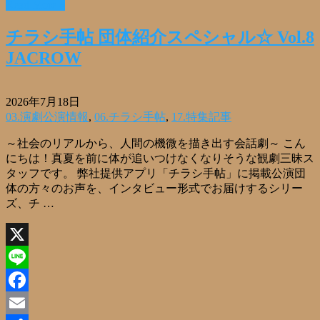
Read More »
共
有
チラシ手帖 団体紹介スペシャル☆ Vol.8
JACROW
2026年7月18日
03.演劇公演情報
,
06.チラシ手帖
,
17.特集記事
～社会のリアルから、人間の機微を描き出す会話劇～ こん
にちは！真夏を前に体が追いつけなくなりそうな観劇三昧ス
タッフです。 弊社提供アプリ「チラシ手帖」に掲載公演団
体の方々のお声を、インタビュー形式でお届けするシリー
ズ、チ …
X
Line
Facebook