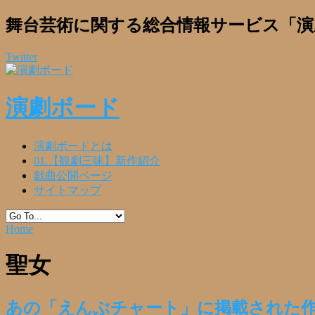
舞台芸術に関する総合情報サービス「演
Twitter
演劇ボード
演劇ボードとは
01.【観劇三昧】新作紹介
戯曲公開ページ
サイトマップ
Home
聖女
あの「えんぶチャート」に掲載された