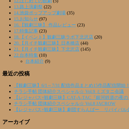
12.はじめての観劇
(5)
13.路上演劇祭
(22)
14.池袋ポップアップ劇場
(35)
15.お知らせ
(97)
16.【観劇三昧】 作品レビュー
(23)
17.特集記事
(23)
18.【イベント】観劇三昧ラボ下北沢店
(20)
20.【月イチ観劇三昧】日本橋店
(44)
21.【月イチ観劇三昧】下北沢店
(145)
22.台本特集
(10)
台本紹介
(9)
最近の投稿
【観劇三昧】6/1～7/31 配信作品まとめ15作品配信開始
チラシ手帖 団体紹介スペシャル☆ Vol.9 ミズタニ会議
【レジャパス×観劇三昧】CAT-A-TAC『銀河鉄道の夜
チラシ手帖 団体紹介スペシャル☆ Vol.8 JACROW
【レジャパス×観劇三昧】劇団すらんばー リバイバル
アーカイブ