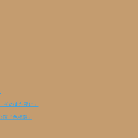
！
の、そのまた夜に』
公演『色相環』