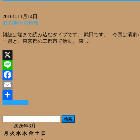
2016年11月14日
03.演劇公演情報
雑誌は端まで読み込むタイプです。 武田です。 今回は演劇
一県と、東京都の二都市で活動。 東 …
X
Line
Facebook
Email
Read More »
共
有
検
索:
2026年8月
月
火
水
木
金
土
日