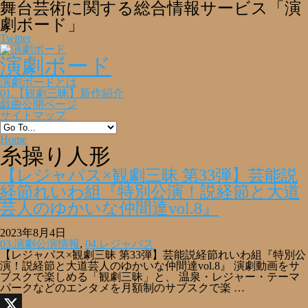
舞台芸術に関する総合情報サービス「演
劇ボード」
Twitter
演劇ボード
演劇ボードとは
01.【観劇三昧】新作紹介
戯曲公開ページ
サイトマップ
Home
糸操り人形
【レジャパス×観劇三昧 第33弾】芸能説
経節れいわ組『特別公演！説経節と大道
芸人のゆかいな仲間達vol.8』
2023年8月4日
03.演劇公演情報
,
04.レジャパス
【レジャパス×観劇三昧 第33弾】芸能説経節れいわ組『特別公
演！説経節と大道芸人のゆかいな仲間達vol.8』 演劇動画をサ
ブスクで楽しめる「観劇三昧」と、 温泉・レジャー・テーマ
パークなどのエンタメを月額制のサブスクで楽 …