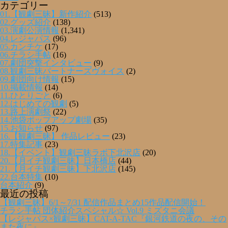
カテゴリー
01.【観劇三昧】新作紹介
(513)
02.グッズ紹介
(138)
03.演劇公演情報
(1,341)
04.レジャパス
(96)
05.カンチケ
(17)
06.チラシ手帖
(16)
07.劇団突撃インタビュー
(9)
08.観劇三昧パートナーズヴォイス
(2)
09.劇団向け情報
(15)
10.掲載情報
(14)
11.ひとりごと
(6)
12.はじめての観劇
(5)
13.路上演劇祭
(22)
14.池袋ポップアップ劇場
(35)
15.お知らせ
(97)
16.【観劇三昧】 作品レビュー
(23)
17.特集記事
(23)
18.【イベント】観劇三昧ラボ下北沢店
(20)
20.【月イチ観劇三昧】日本橋店
(44)
21.【月イチ観劇三昧】下北沢店
(145)
22.台本特集
(10)
台本紹介
(9)
最近の投稿
【観劇三昧】6/1～7/31 配信作品まとめ15作品配信開始！
チラシ手帖 団体紹介スペシャル☆ Vol.9 ミズタニ会議
【レジャパス×観劇三昧】CAT-A-TAC『銀河鉄道の夜の、その
また夜に』