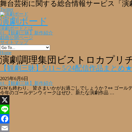
舞台芸術に関する総合情報サービス「演
Twitter
演劇ボード
演劇ボードとは
01.【観劇三昧】新作紹介
戯曲公開ページ
サイトマップ
Home
演劇調理集団ビストロカプリ
【観劇三昧】5/11～5/24配信作品まと
2025年6月6日
01.【観劇三昧】新作紹介
GWも終わり、 皆さまいかがお過ごしでしょうか？👀 ゴー
今年のゴールデンウィークはぜひ、新たな演劇作品 …
X
Line
Facebook