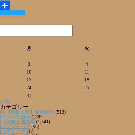
Email
Read More »
共
有
月
火
3
4
10
11
17
18
24
25
31
« 7月
カテゴリー
01.【観劇三昧】新作紹介
(513)
02.グッズ紹介
(138)
03.演劇公演情報
(1,341)
04.レジャパス
(96)
05.カンチケ
(17)