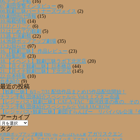
06.チラシ手帖
(16)
07.劇団突撃インタビュー
(9)
08.観劇三昧パートナーズヴォイス
(2)
09.劇団向け情報
(15)
10.掲載情報
(14)
11.ひとりごと
(6)
12.はじめての観劇
(5)
13.路上演劇祭
(22)
14.池袋ポップアップ劇場
(35)
15.お知らせ
(97)
16.【観劇三昧】 作品レビュー
(23)
17.特集記事
(23)
18.【イベント】観劇三昧ラボ下北沢店
(20)
20.【月イチ観劇三昧】日本橋店
(44)
21.【月イチ観劇三昧】下北沢店
(145)
22.台本特集
(10)
台本紹介
(9)
最近の投稿
【観劇三昧】6/1～7/31 配信作品まとめ15作品配信開始！
チラシ手帖 団体紹介スペシャル☆ Vol.9 ミズタニ会議
【レジャパス×観劇三昧】CAT-A-TAC『銀河鉄道の夜の、そ
チラシ手帖 団体紹介スペシャル☆ Vol.8 JACROW
【レジャパス×観劇三昧】劇団すらんばー リバイバル公演『
アーカイブ
ア
ー
タグ
カ
アガリスクエン
#池袋ポップアップ劇場
ENG
yhs
こわっぱちゃん家
イ
ターテイメント
アナログスイッチ
アマヤドリ
イベント
カンチ