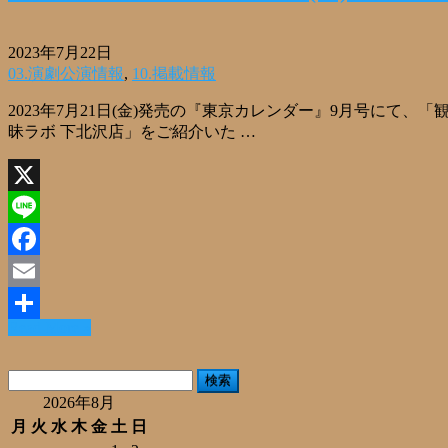
2023年7月22日
03.演劇公演情報
,
10.掲載情報
2023年7月21日(金)発売の『東京カレンダー』9月号にて、
昧ラボ 下北沢店」をご紹介いた …
X
Line
Facebook
Email
Read More »
共
有
検
索:
2026年8月
月
火
水
木
金
土
日