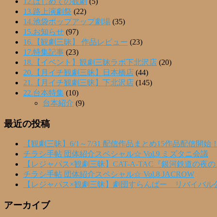
12.はじめての観劇
(5)
13.路上演劇祭
(22)
14.池袋ポップアップ劇場
(35)
15.お知らせ
(97)
16.【観劇三昧】 作品レビュー
(23)
17.特集記事
(23)
18.【イベント】観劇三昧ラボ下北沢店
(20)
20.【月イチ観劇三昧】日本橋店
(44)
21.【月イチ観劇三昧】下北沢店
(145)
22.台本特集
(10)
台本紹介
(9)
最近の投稿
【観劇三昧】6/1～7/31 配信作品まとめ15作品配信開始
チラシ手帖 団体紹介スペシャル☆ Vol.9 ミズタニ会議
【レジャパス×観劇三昧】CAT-A-TAC『銀河鉄道の夜
チラシ手帖 団体紹介スペシャル☆ Vol.8 JACROW
【レジャパス×観劇三昧】劇団すらんばー リバイバル
アーカイブ