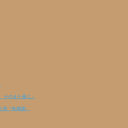
！
の、そのまた夜に』
公演『色相環』