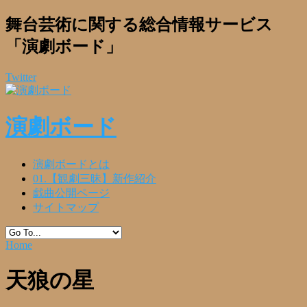
舞台芸術に関する総合情報サービス
「演劇ボード」
Twitter
演劇ボード
演劇ボードとは
01.【観劇三昧】新作紹介
戯曲公開ページ
サイトマップ
Home
天狼の星