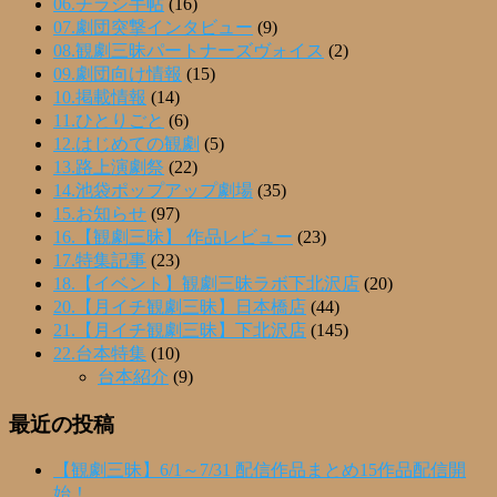
06.チラシ手帖
(16)
07.劇団突撃インタビュー
(9)
08.観劇三昧パートナーズヴォイス
(2)
09.劇団向け情報
(15)
10.掲載情報
(14)
11.ひとりごと
(6)
12.はじめての観劇
(5)
13.路上演劇祭
(22)
14.池袋ポップアップ劇場
(35)
15.お知らせ
(97)
16.【観劇三昧】 作品レビュー
(23)
17.特集記事
(23)
18.【イベント】観劇三昧ラボ下北沢店
(20)
20.【月イチ観劇三昧】日本橋店
(44)
21.【月イチ観劇三昧】下北沢店
(145)
22.台本特集
(10)
台本紹介
(9)
最近の投稿
【観劇三昧】6/1～7/31 配信作品まとめ15作品配信開
始！