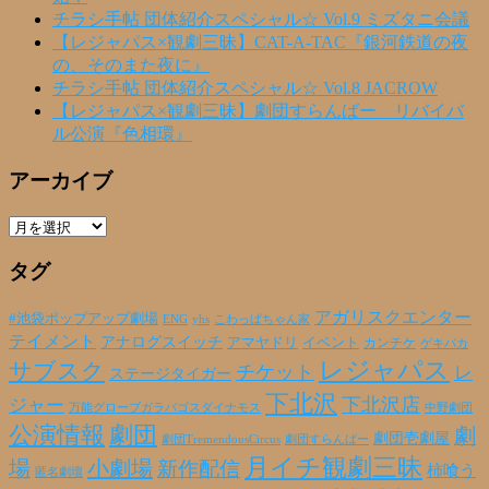
チラシ手帖 団体紹介スペシャル☆ Vol.9 ミズタニ会議
【レジャパス×観劇三昧】CAT-A-TAC『銀河鉄道の夜
の、そのまた夜に』
チラシ手帖 団体紹介スペシャル☆ Vol.8 JACROW
【レジャパス×観劇三昧】劇団すらんばー リバイバ
ル公演『色相環』
アーカイブ
ア
ー
タグ
カ
イ
ブ
アガリスクエンター
#池袋ポップアップ劇場
ENG
yhs
こわっぱちゃん家
テイメント
アナログスイッチ
アマヤドリ
イベント
カンチケ
ゲキバカ
レジャパス
サブスク
チケット
レ
ステージタイガー
下北沢
下北沢店
ジャー
万能グローブガラパゴスダイナモス
中野劇団
公演情報
劇団
劇
劇団壱劇屋
劇団TremendousCircus
劇団すらんばー
月イチ観劇三昧
場
小劇場
新作配信
柿喰う
匿名劇壇