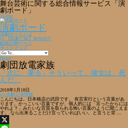
舞台芸術に関する総合情報サービス「演
劇ボード」
Twitter
演劇ボード
演劇ボードとは
01.【観劇三昧】新作紹介
戯曲公開ページ
サイトマップ
Home
劇団放電家族
「次に、乗る」そういって、彼女は、死
んだ。
2018年1月18日
03.演劇公演情報
こんにちは。日本橋店の武田です。 有言実行という言葉があ
ります。かっこいい言葉ですが、個人的には「言ったからには
やれよ？」みたいな言質を取られる怖い言葉のように聞こえま
す。 なら出来ることだけ言っていればいい。と言うと背 …