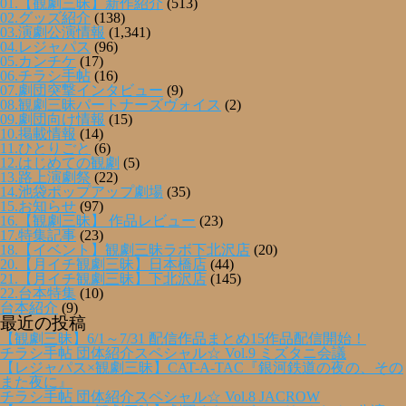
01.【観劇三昧】新作紹介
(513)
02.グッズ紹介
(138)
03.演劇公演情報
(1,341)
04.レジャパス
(96)
05.カンチケ
(17)
06.チラシ手帖
(16)
07.劇団突撃インタビュー
(9)
08.観劇三昧パートナーズヴォイス
(2)
09.劇団向け情報
(15)
10.掲載情報
(14)
11.ひとりごと
(6)
12.はじめての観劇
(5)
13.路上演劇祭
(22)
14.池袋ポップアップ劇場
(35)
15.お知らせ
(97)
16.【観劇三昧】 作品レビュー
(23)
17.特集記事
(23)
18.【イベント】観劇三昧ラボ下北沢店
(20)
20.【月イチ観劇三昧】日本橋店
(44)
21.【月イチ観劇三昧】下北沢店
(145)
22.台本特集
(10)
台本紹介
(9)
最近の投稿
【観劇三昧】6/1～7/31 配信作品まとめ15作品配信開始！
チラシ手帖 団体紹介スペシャル☆ Vol.9 ミズタニ会議
【レジャパス×観劇三昧】CAT-A-TAC『銀河鉄道の夜の、その
また夜に』
チラシ手帖 団体紹介スペシャル☆ Vol.8 JACROW