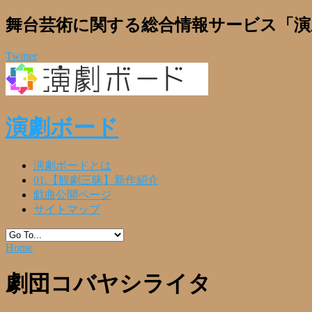
舞台芸術に関する総合情報サービス「演
Twitter
演劇ボード
演劇ボードとは
01.【観劇三昧】新作紹介
戯曲公開ページ
サイトマップ
Home
劇団コバヤシライタ