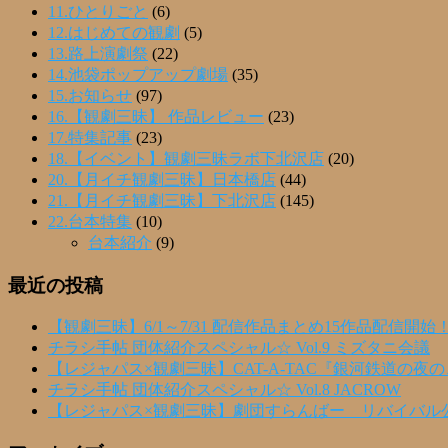
11.ひとりごと
(6)
12.はじめての観劇
(5)
13.路上演劇祭
(22)
14.池袋ポップアップ劇場
(35)
15.お知らせ
(97)
16.【観劇三昧】 作品レビュー
(23)
17.特集記事
(23)
18.【イベント】観劇三昧ラボ下北沢店
(20)
20.【月イチ観劇三昧】日本橋店
(44)
21.【月イチ観劇三昧】下北沢店
(145)
22.台本特集
(10)
台本紹介
(9)
最近の投稿
【観劇三昧】6/1～7/31 配信作品まとめ15作品配信開始
チラシ手帖 団体紹介スペシャル☆ Vol.9 ミズタニ会議
【レジャパス×観劇三昧】CAT-A-TAC『銀河鉄道の夜
チラシ手帖 団体紹介スペシャル☆ Vol.8 JACROW
【レジャパス×観劇三昧】劇団すらんばー リバイバル