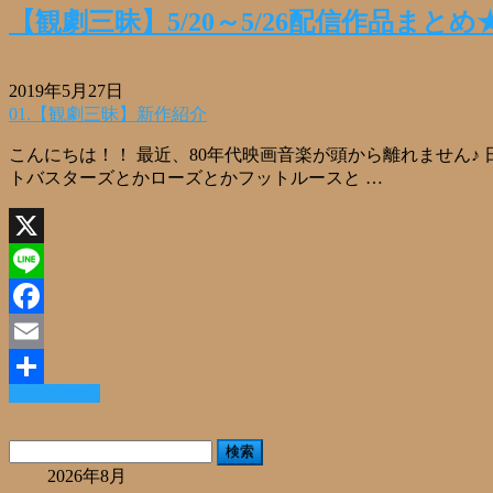
【観劇三昧】5/20～5/26配信作品まと
2019年5月27日
01.【観劇三昧】新作紹介
こんにちは！！ 最近、80年代映画音楽が頭から離れません♪
トバスターズとかローズとかフットルースと …
X
Line
Facebook
Email
Read More »
共
有
検
索:
2026年8月