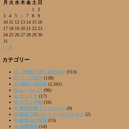
月
火
水
木
金
土
日
1
2
3
4
5
6
7
8
9
10
11
12
13
14
15
16
17
18
19
20
21
22
23
24
25
26
27
28
29
30
31
« 7月
カテゴリー
01.【観劇三昧】新作紹介
(513)
02.グッズ紹介
(138)
03.演劇公演情報
(1,341)
04.レジャパス
(96)
05.カンチケ
(17)
06.チラシ手帖
(16)
07.劇団突撃インタビュー
(9)
08.観劇三昧パートナーズヴォイス
(2)
09.劇団向け情報
(15)
10.掲載情報
(14)