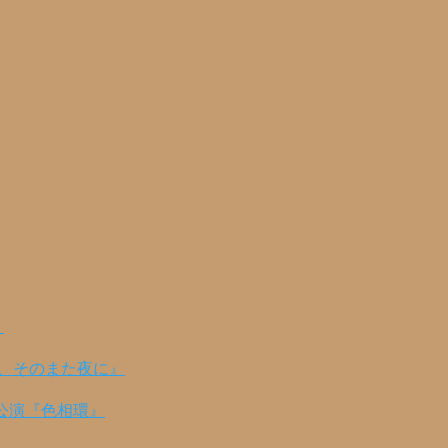
！
の、そのまた夜に』
公演『色相環』