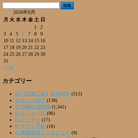
有
検
索:
2026年8月
月
火
水
木
金
土
日
1
2
3
4
5
6
7
8
9
10
11
12
13
14
15
16
17
18
19
20
21
22
23
24
25
26
27
28
29
30
31
« 7月
カテゴリー
01.【観劇三昧】新作紹介
(513)
02.グッズ紹介
(138)
03.演劇公演情報
(1,341)
04.レジャパス
(96)
05.カンチケ
(17)
06.チラシ手帖
(16)
07.劇団突撃インタビュー
(9)