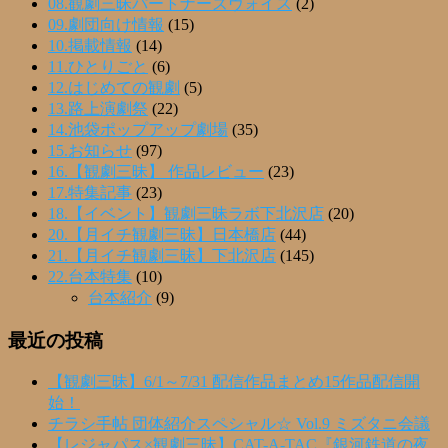
08.観劇三昧パートナーズヴォイス
(2)
09.劇団向け情報
(15)
10.掲載情報
(14)
11.ひとりごと
(6)
12.はじめての観劇
(5)
13.路上演劇祭
(22)
14.池袋ポップアップ劇場
(35)
15.お知らせ
(97)
16.【観劇三昧】 作品レビュー
(23)
17.特集記事
(23)
18.【イベント】観劇三昧ラボ下北沢店
(20)
20.【月イチ観劇三昧】日本橋店
(44)
21.【月イチ観劇三昧】下北沢店
(145)
22.台本特集
(10)
台本紹介
(9)
最近の投稿
【観劇三昧】6/1～7/31 配信作品まとめ15作品配信開
始！
チラシ手帖 団体紹介スペシャル☆ Vol.9 ミズタニ会議
【レジャパス×観劇三昧】CAT-A-TAC『銀河鉄道の夜