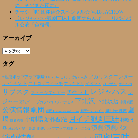
の、そのまた夜に』
チラシ手帖 団体紹介スペシャル☆ Vol.8 JACROW
【レジャパス×観劇三昧】劇団すらんばー リバイバ
ル公演『色相環』
アーカイブ
ア
ー
タグ
カ
イ
ブ
アガリスクエンター
#池袋ポップアップ劇場
ENG
yhs
こわっぱちゃん家
テイメント
アナログスイッチ
アマヤドリ
イベント
カンチケ
ゲキバカ
レジャパス
サブスク
チケット
レ
ステージタイガー
下北沢
下北沢店
ジャー
万能グローブガラパゴスダイナモス
中野劇団
公演情報
劇団
劇
劇団壱劇屋
劇団TremendousCircus
劇団すらんばー
月イチ観劇三昧
場
小劇場
新作配信
柿喰う
匿名劇壇
演劇
演劇パス
客
池袋ポップアップ劇場シーズン2
株式会社早川書房
観劇三昧