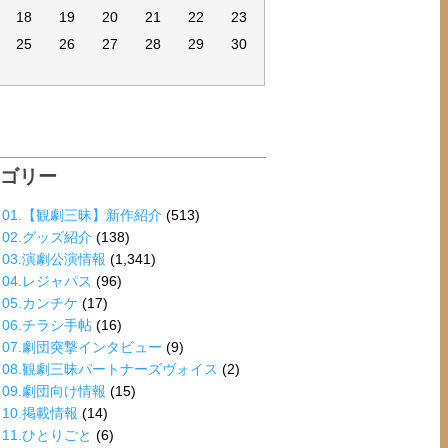
18
19
20
21
22
23
25
26
27
28
29
30
テゴリー
01.【観劇三昧】新作紹介
(513)
02.グッズ紹介
(138)
03.演劇公演情報
(1,341)
04.レジャパス
(96)
05.カンチケ
(17)
06.チラシ手帖
(16)
07.劇団突撃インタビュー
(9)
08.観劇三昧パートナーズヴォイス
(2)
09.劇団向け情報
(15)
10.掲載情報
(14)
11.ひとりごと
(6)