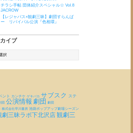
チラシ手帖 団体紹介スペシャル☆ Vol.8
JACROW
【レジャパス×観劇三昧】劇団すらんば
ー リバイバル公演『色相環』
ーカイブ
サブスク
ベント
ステ
カンチケ
ゲキバカ
公演情報
劇団
劇団
劇団
客
池袋ポップアップ劇場シーズン
株式会社早川書房
観劇三
観劇三昧ラボ下北沢店