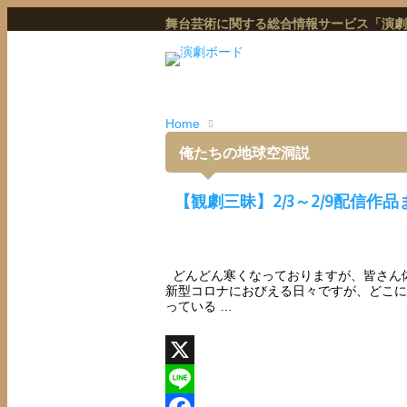
舞台芸術に関する総合情報サービス「演劇
Home
俺たちの地球空洞説
【観劇三昧】2/3～2/9配信作
どんどん寒くなっておりますが、皆さん
新型コロナにおびえる日々ですが、どこに
っている …
X