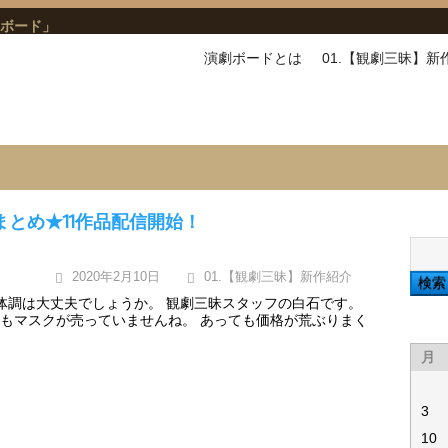
ボード」
演劇ボードとは
01.【観劇三昧】新
品まとめ★11作品配信開始！
検
索:
2020年2月10日
01.【観劇三昧】新作紹介
体調は大丈夫でしょうか。 観劇三昧スタッフの白石です。
もマスクが売っていませんね。 あっても価格が荒ぶりまく
月
3
10