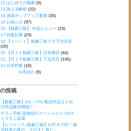
12.はじめての観劇
(5)
13.路上演劇祭
(22)
14.池袋ポップアップ劇場
(35)
15.お知らせ
(97)
16.【観劇三昧】 作品レビュー
(23)
17.特集記事
(23)
18.【イベント】観劇三昧ラボ下北沢店
(20)
20.【月イチ観劇三昧】日本橋店
(44)
21.【月イチ観劇三昧】下北沢店
(145)
22.台本特集
(10)
台本紹介
(9)
近の投稿
【観劇三昧】6/1～7/31 配信作品まとめ
15作品配信開始！
チラシ手帖 団体紹介スペシャル☆ Vol.9
ミズタニ会議
【レジャパス×観劇三昧】CAT-A-TAC『銀
河鉄道の夜の、そのまた夜に』