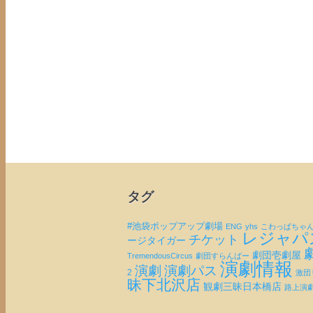
タグ
#池袋ポップアップ劇場
ENG
yhs
こわっぱちゃ
レジャパ
チケット
ージタイガー
劇団壱劇屋
TremendousCircus
劇団すらんばー
演劇情報
演劇
演劇パス
2
激団
昧下北沢店
観劇三昧日本橋店
路上演