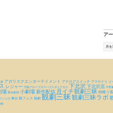
ア
ア
ー
カ
イ
ブ
アガリスクエンターテイメント
アナログスイッチ
アマヤドリ
イ
ん家
ス
下北沢
下北沢店
レジャー
万能グローブガラパゴスダイナモス
中野
月イチ観劇三昧
劇場
小劇場
新作配信
柿喰う
匿名劇壇
観劇三昧
観劇三昧ラボ
観フェス
観劇
舞台
リジョロ
劇祭