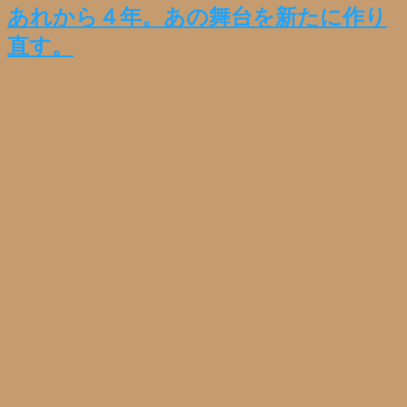
あれから４年。あの舞台を新たに作り
直す。
2017年5月18日
03.演劇公演情報
武田です。今回は僕の好きな言葉から入ります。興味なくて
も聞いてください。いきますよ。 「再演をするなら新作を
書きたい」 「再演をするにしても手を加えるからもはや別
作品だし、かかる労力もそう変わらない」と続く。 もっと
もだ …
Read More »