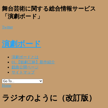
舞台芸術に関する総合情報サービス
「演劇ボード」
Twitter
演劇ボード
演劇ボードとは
01.【観劇三昧】新作紹介
戯曲公開ページ
サイトマップ
Home
ラジオのように（改訂版）