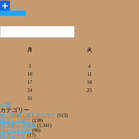
Email
Read More »
共
有
月
火
3
4
10
11
17
18
24
25
31
« 7月
カテゴリー
01.【観劇三昧】新作紹介
(513)
02.グッズ紹介
(138)
03.演劇公演情報
(1,341)
04.レジャパス
(96)
05.カンチケ
(17)