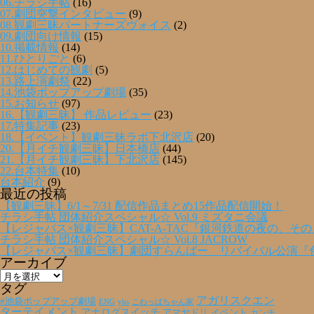
06.チラシ手帖
(16)
07.劇団突撃インタビュー
(9)
08.観劇三昧パートナーズヴォイス
(2)
09.劇団向け情報
(15)
10.掲載情報
(14)
11.ひとりごと
(6)
12.はじめての観劇
(5)
13.路上演劇祭
(22)
14.池袋ポップアップ劇場
(35)
15.お知らせ
(97)
16.【観劇三昧】 作品レビュー
(23)
17.特集記事
(23)
18.【イベント】観劇三昧ラボ下北沢店
(20)
20.【月イチ観劇三昧】日本橋店
(44)
21.【月イチ観劇三昧】下北沢店
(145)
22.台本特集
(10)
台本紹介
(9)
最近の投稿
【観劇三昧】6/1～7/31 配信作品まとめ15作品配信開始！
チラシ手帖 団体紹介スペシャル☆ Vol.9 ミズタニ会議
【レジャパス×観劇三昧】CAT-A-TAC『銀河鉄道の夜の、そ
チラシ手帖 団体紹介スペシャル☆ Vol.8 JACROW
【レジャパス×観劇三昧】劇団すらんばー リバイバル公演『
アーカイブ
ア
ー
タグ
カ
アガリスクエン
#池袋ポップアップ劇場
ENG
yhs
こわっぱちゃん家
イ
ターテイメント
アナログスイッチ
アマヤドリ
イベント
カンチ