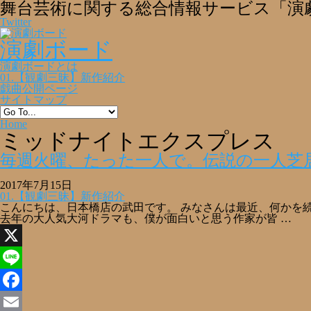
舞台芸術に関する総合情報サービス「演
Twitter
演劇ボード
演劇ボードとは
01.【観劇三昧】新作紹介
戯曲公開ページ
サイトマップ
Home
ミッドナイトエクスプレス
毎週火曜、たった一人で。伝説の一人芝
2017年7月15日
01.【観劇三昧】新作紹介
こんにちは、日本橋店の武田です。 みなさんは最近、何かを
去年の大人気大河ドラマも、僕が面白いと思う作家が皆 …
X
Line
Facebook