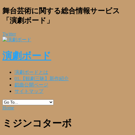
舞台芸術に関する総合情報サービス
「演劇ボード」
Twitter
演劇ボード
演劇ボードとは
01.【観劇三昧】新作紹介
戯曲公開ページ
サイトマップ
Home
ミジンコターボ