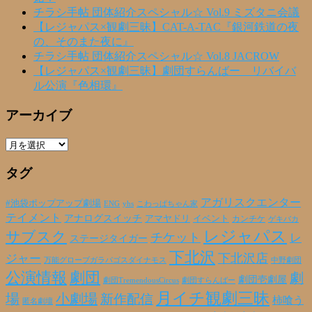
チラシ手帖 団体紹介スペシャル☆ Vol.9 ミズタニ会議
【レジャパス×観劇三昧】CAT-A-TAC『銀河鉄道の夜
の、そのまた夜に』
チラシ手帖 団体紹介スペシャル☆ Vol.8 JACROW
【レジャパス×観劇三昧】劇団すらんばー リバイバ
ル公演『色相環』
アーカイブ
ア
ー
タグ
カ
イ
ブ
アガリスクエンター
#池袋ポップアップ劇場
ENG
yhs
こわっぱちゃん家
テイメント
アナログスイッチ
アマヤドリ
イベント
カンチケ
ゲキバカ
レジャパス
サブスク
チケット
レ
ステージタイガー
下北沢
下北沢店
ジャー
万能グローブガラパゴスダイナモス
中野劇団
公演情報
劇団
劇
劇団壱劇屋
劇団TremendousCircus
劇団すらんばー
月イチ観劇三昧
場
小劇場
新作配信
柿喰う
匿名劇壇