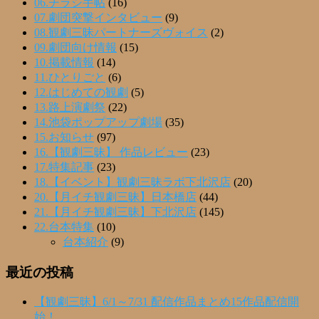
06.チラシ手帖
(16)
07.劇団突撃インタビュー
(9)
08.観劇三昧パートナーズヴォイス
(2)
09.劇団向け情報
(15)
10.掲載情報
(14)
11.ひとりごと
(6)
12.はじめての観劇
(5)
13.路上演劇祭
(22)
14.池袋ポップアップ劇場
(35)
15.お知らせ
(97)
16.【観劇三昧】 作品レビュー
(23)
17.特集記事
(23)
18.【イベント】観劇三昧ラボ下北沢店
(20)
20.【月イチ観劇三昧】日本橋店
(44)
21.【月イチ観劇三昧】下北沢店
(145)
22.台本特集
(10)
台本紹介
(9)
最近の投稿
【観劇三昧】6/1～7/31 配信作品まとめ15作品配信開
始！