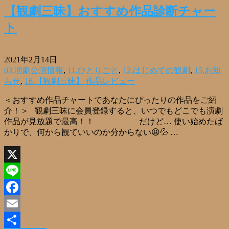
【観劇三昧】おすすめ作品診断チャー
ト
2021年2月14日
03.演劇公演情報
,
11.ひとりごと
,
12.はじめての観劇
,
15.お知
らせ
,
16.【観劇三昧】 作品レビュー
＜おすすめ作品チャートであなたにぴったりの作品をご紹
介！＞ 観劇三昧に会員登録すると、いつでもどこでも演劇
作品が見放題で最高！！ だけど… 使い始めたば
かりで、何から観ていいのか分からない😫💦 …
X
Line
Facebook
Email