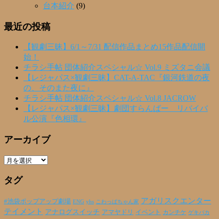
台本紹介
(9)
最近の投稿
【観劇三昧】6/1～7/31 配信作品まとめ15作品配信開
始！
チラシ手帖 団体紹介スペシャル☆ Vol.9 ミズタニ会議
【レジャパス×観劇三昧】CAT-A-TAC『銀河鉄道の夜
の、そのまた夜に』
チラシ手帖 団体紹介スペシャル☆ Vol.8 JACROW
【レジャパス×観劇三昧】劇団すらんばー リバイバ
ル公演『色相環』
アーカイブ
ア
ー
タグ
カ
イ
ブ
アガリスクエンター
#池袋ポップアップ劇場
ENG
yhs
こわっぱちゃん家
テイメント
アナログスイッチ
アマヤドリ
イベント
カンチケ
ゲキバカ