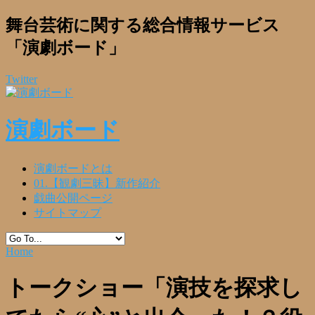
舞台芸術に関する総合情報サービス
「演劇ボード」
Twitter
演劇ボード
演劇ボードとは
01.【観劇三昧】新作紹介
戯曲公開ページ
サイトマップ
Home
トークショー「演技を探求し