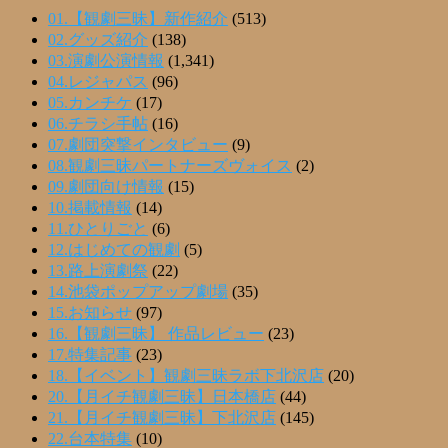
01.【観劇三昧】新作紹介
(513)
02.グッズ紹介
(138)
03.演劇公演情報
(1,341)
04.レジャパス
(96)
05.カンチケ
(17)
06.チラシ手帖
(16)
07.劇団突撃インタビュー
(9)
08.観劇三昧パートナーズヴォイス
(2)
09.劇団向け情報
(15)
10.掲載情報
(14)
11.ひとりごと
(6)
12.はじめての観劇
(5)
13.路上演劇祭
(22)
14.池袋ポップアップ劇場
(35)
15.お知らせ
(97)
16.【観劇三昧】 作品レビュー
(23)
17.特集記事
(23)
18.【イベント】観劇三昧ラボ下北沢店
(20)
20.【月イチ観劇三昧】日本橋店
(44)
21.【月イチ観劇三昧】下北沢店
(145)
22.台本特集
(10)