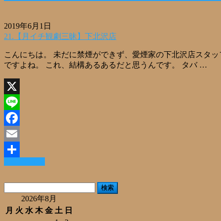
2019年6月1日
21.【月イチ観劇三昧】下北沢店
こんにちは。 未だに禁煙ができず、愛煙家の下北沢店スタッ
ですよね。 これ、結構あるあるだと思うんです。 タバ …
X
Line
Facebook
Email
Read More »
共
有
検
索:
2026年8月
月
火
水
木
金
土
日