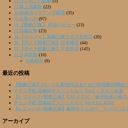
12.はじめての観劇
(5)
13.路上演劇祭
(22)
14.池袋ポップアップ劇場
(35)
15.お知らせ
(97)
16.【観劇三昧】 作品レビュー
(23)
17.特集記事
(23)
18.【イベント】観劇三昧ラボ下北沢店
(20)
20.【月イチ観劇三昧】日本橋店
(44)
21.【月イチ観劇三昧】下北沢店
(145)
22.台本特集
(10)
台本紹介
(9)
最近の投稿
【観劇三昧】6/1～7/31 配信作品まとめ15作品配信開始
チラシ手帖 団体紹介スペシャル☆ Vol.9 ミズタニ会議
【レジャパス×観劇三昧】CAT-A-TAC『銀河鉄道の夜
チラシ手帖 団体紹介スペシャル☆ Vol.8 JACROW
【レジャパス×観劇三昧】劇団すらんばー リバイバル
アーカイブ