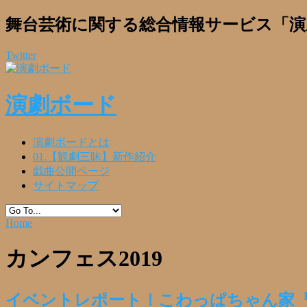
舞台芸術に関する総合情報サービス「演
Twitter
演劇ボード
演劇ボードとは
01.【観劇三昧】新作紹介
戯曲公開ページ
サイトマップ
Home
カンフェス2019
イベントレポート！こわっぱちゃん家