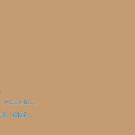
！
の、そのまた夜に』
公演『色相環』