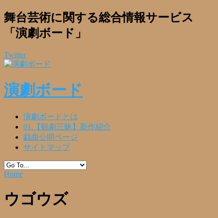
舞台芸術に関する総合情報サービス
「演劇ボード」
Twitter
演劇ボード
演劇ボードとは
01.【観劇三昧】新作紹介
戯曲公開ページ
サイトマップ
Home
ウゴウズ