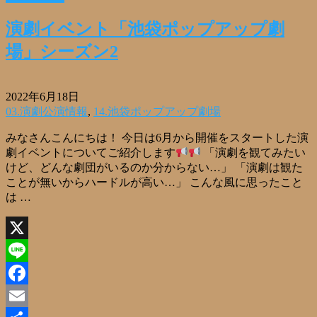
共
有
演劇イベント「池袋ポップアップ劇
場」シーズン2
2022年6月18日
03.演劇公演情報
,
14.池袋ポップアップ劇場
みなさんこんにちは！ 今日は6月から開催をスタートした演
劇イベントについてご紹介します
「演劇を観てみたい
けど、どんな劇団がいるのか分からない…」 「演劇は観た
ことが無いからハードルが高い…」 こんな風に思ったこと
は …
X
Line
Facebook