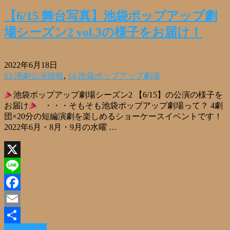
有
【6/15 舞台写真】池袋ポップアップ劇
場シーズン2 vol.3の様子をお届け！
2022年6月18日
03.演劇公演情報
,
14.池袋ポップアップ劇場
池袋ポップアップ劇場シーズン2 【6/15】の公演の様子を
お届け
・・・そもそも池袋ポップアップ劇場って？ 4劇
団×20分の短編演劇を楽しめるショーケースイベントです！
2022年6月・8月・9月の水曜 …
X
Line
Facebook
Email
Read More »