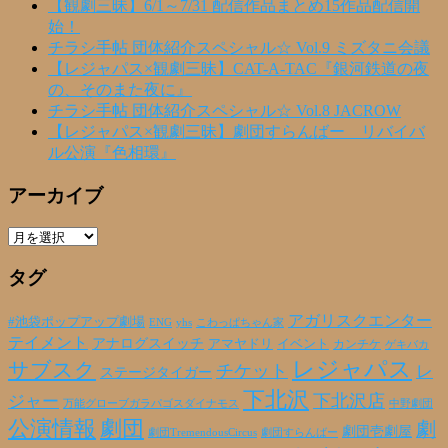
【観劇三昧】6/1～7/31 配信作品まとめ15作品配信開
始！
チラシ手帖 団体紹介スペシャル☆ Vol.9 ミズタニ会議
【レジャパス×観劇三昧】CAT-A-TAC『銀河鉄道の夜
の、そのまた夜に』
チラシ手帖 団体紹介スペシャル☆ Vol.8 JACROW
【レジャパス×観劇三昧】劇団すらんばー リバイバ
ル公演『色相環』
アーカイブ
ア
ー
タグ
カ
イ
ブ
アガリスクエンター
#池袋ポップアップ劇場
ENG
yhs
こわっぱちゃん家
テイメント
アナログスイッチ
アマヤドリ
イベント
カンチケ
ゲキバカ
レジャパス
サブスク
チケット
レ
ステージタイガー
下北沢
下北沢店
ジャー
万能グローブガラパゴスダイナモス
中野劇団
公演情報
劇団
劇
劇団壱劇屋
劇団TremendousCircus
劇団すらんばー