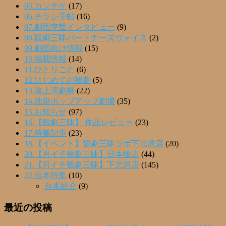
05.カンチケ
(17)
06.チラシ手帖
(16)
07.劇団突撃インタビュー
(9)
08.観劇三昧パートナーズヴォイス
(2)
09.劇団向け情報
(15)
10.掲載情報
(14)
11.ひとりごと
(6)
12.はじめての観劇
(5)
13.路上演劇祭
(22)
14.池袋ポップアップ劇場
(35)
15.お知らせ
(97)
16.【観劇三昧】 作品レビュー
(23)
17.特集記事
(23)
18.【イベント】観劇三昧ラボ下北沢店
(20)
20.【月イチ観劇三昧】日本橋店
(44)
21.【月イチ観劇三昧】下北沢店
(145)
22.台本特集
(10)
台本紹介
(9)
最近の投稿