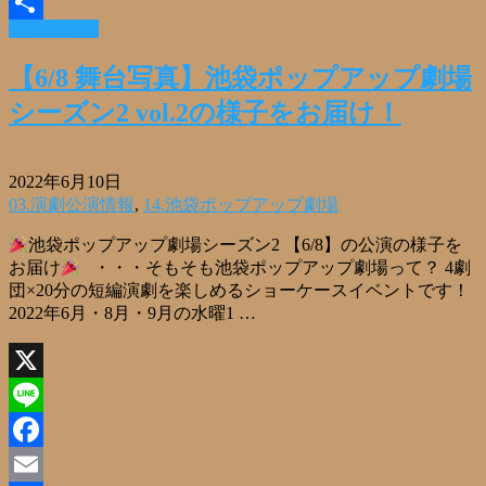
Email
Read More »
共
有
【6/8 舞台写真】池袋ポップアップ劇場
シーズン2 vol.2の様子をお届け！
2022年6月10日
03.演劇公演情報
,
14.池袋ポップアップ劇場
池袋ポップアップ劇場シーズン2 【6/8】の公演の様子を
お届け
・・・そもそも池袋ポップアップ劇場って？ 4劇
団×20分の短編演劇を楽しめるショーケースイベントです！
2022年6月・8月・9月の水曜1 …
X
Line
Facebook