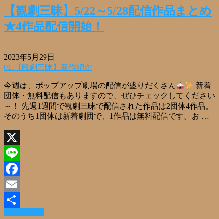
【観劇三昧】5/22～5/28配信作品まとめ
★4作品配信開始！
2023年5月29日
01.【観劇三昧】新作紹介
今週は、ポップアップ劇場の配信が盛りだくさん
新着
団体・無料配信もありますので、ぜひチェックしてください
～！ 先週1週間で観劇三昧で配信された作品は2団体4作品。
そのうち1団体は新着劇団で、1作品は無料配信です。お …
X
Line
Facebook
Email
Read More »
共