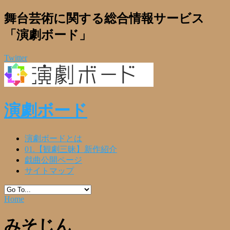
舞台芸術に関する総合情報サービス
「演劇ボード」
Twitter
演劇ボード
演劇ボードとは
01.【観劇三昧】新作紹介
戯曲公開ページ
サイトマップ
Home
みそじん