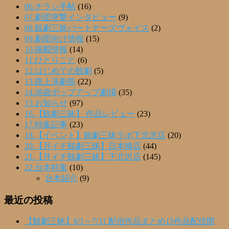
06.チラシ手帖
(16)
07.劇団突撃インタビュー
(9)
08.観劇三昧パートナーズヴォイス
(2)
09.劇団向け情報
(15)
10.掲載情報
(14)
11.ひとりごと
(6)
12.はじめての観劇
(5)
13.路上演劇祭
(22)
14.池袋ポップアップ劇場
(35)
15.お知らせ
(97)
16.【観劇三昧】 作品レビュー
(23)
17.特集記事
(23)
18.【イベント】観劇三昧ラボ下北沢店
(20)
20.【月イチ観劇三昧】日本橋店
(44)
21.【月イチ観劇三昧】下北沢店
(145)
22.台本特集
(10)
台本紹介
(9)
最近の投稿
【観劇三昧】6/1～7/31 配信作品まとめ15作品配信開