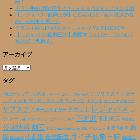
始！
チラシ手帖 団体紹介スペシャル☆ Vol.9 ミズタニ会議
【レジャパス×観劇三昧】CAT-A-TAC『銀河鉄道の夜
の、そのまた夜に』
チラシ手帖 団体紹介スペシャル☆ Vol.8 JACROW
【レジャパス×観劇三昧】劇団すらんばー リバイバ
ル公演『色相環』
アーカイブ
ア
ー
タグ
カ
イ
ブ
アガリスクエンター
#池袋ポップアップ劇場
ENG
yhs
こわっぱちゃん家
テイメント
アナログスイッチ
アマヤドリ
イベント
カンチケ
ゲキバカ
レジャパス
サブスク
チケット
レ
ステージタイガー
下北沢
下北沢店
ジャー
万能グローブガラパゴスダイナモス
中野劇団
公演情報
劇団
劇
劇団壱劇屋
劇団TremendousCircus
劇団すらんばー
月イチ観劇三昧
場
小劇場
新作配信
柿喰う
匿名劇壇