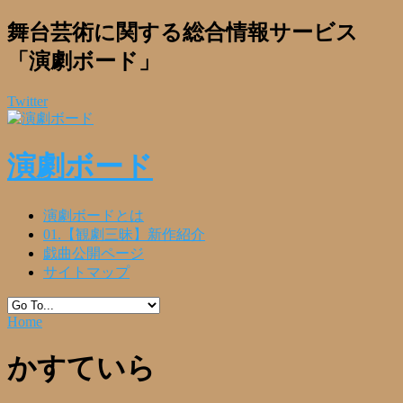
舞台芸術に関する総合情報サービス
「演劇ボード」
Twitter
演劇ボード
演劇ボードとは
01.【観劇三昧】新作紹介
戯曲公開ページ
サイトマップ
Home
かすていら