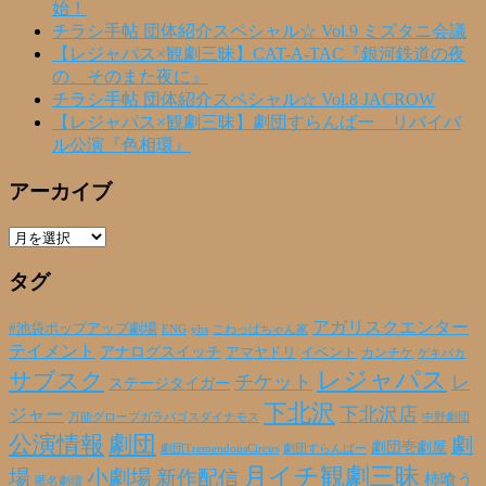
始！
チラシ手帖 団体紹介スペシャル☆ Vol.9 ミズタニ会議
【レジャパス×観劇三昧】CAT-A-TAC『銀河鉄道の夜
の、そのまた夜に』
チラシ手帖 団体紹介スペシャル☆ Vol.8 JACROW
【レジャパス×観劇三昧】劇団すらんばー リバイバ
ル公演『色相環』
アーカイブ
ア
ー
タグ
カ
イ
ブ
アガリスクエンター
#池袋ポップアップ劇場
ENG
yhs
こわっぱちゃん家
テイメント
アナログスイッチ
アマヤドリ
イベント
カンチケ
ゲキバカ
レジャパス
サブスク
チケット
レ
ステージタイガー
下北沢
下北沢店
ジャー
万能グローブガラパゴスダイナモス
中野劇団
公演情報
劇団
劇
劇団壱劇屋
劇団TremendousCircus
劇団すらんばー
月イチ観劇三昧
場
小劇場
新作配信
柿喰う
匿名劇壇