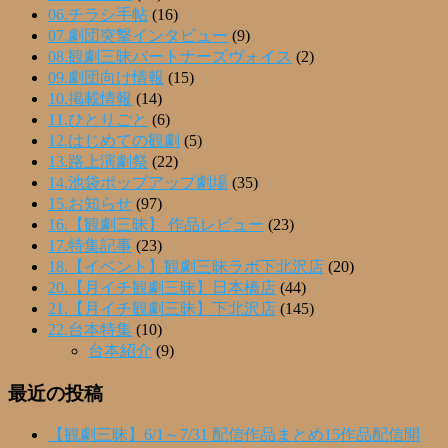
06.チラシ手帖
(16)
07.劇団突撃インタビュー
(9)
08.観劇三昧パートナーズヴォイス
(2)
09.劇団向け情報
(15)
10.掲載情報
(14)
11.ひとりごと
(6)
12.はじめての観劇
(5)
13.路上演劇祭
(22)
14.池袋ポップアップ劇場
(35)
15.お知らせ
(97)
16.【観劇三昧】 作品レビュー
(23)
17.特集記事
(23)
18.【イベント】観劇三昧ラボ下北沢店
(20)
20.【月イチ観劇三昧】日本橋店
(44)
21.【月イチ観劇三昧】下北沢店
(145)
22.台本特集
(10)
台本紹介
(9)
最近の投稿
【観劇三昧】6/1～7/31 配信作品まとめ15作品配信開