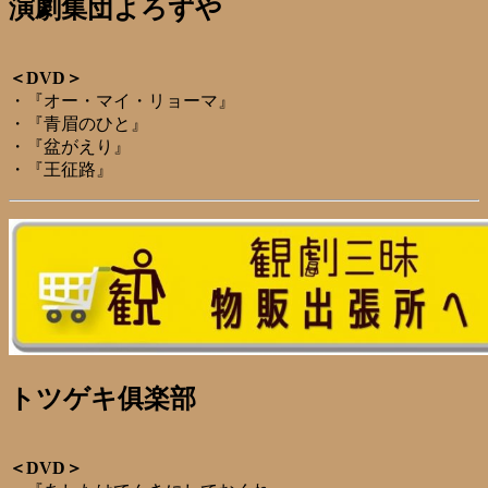
演劇集団よろずや
＜DVD＞
・『オー・マイ・リョーマ』
・『青眉のひと』
・『盆がえり』
・『王征路』
トツゲキ俱楽部
＜DVD＞