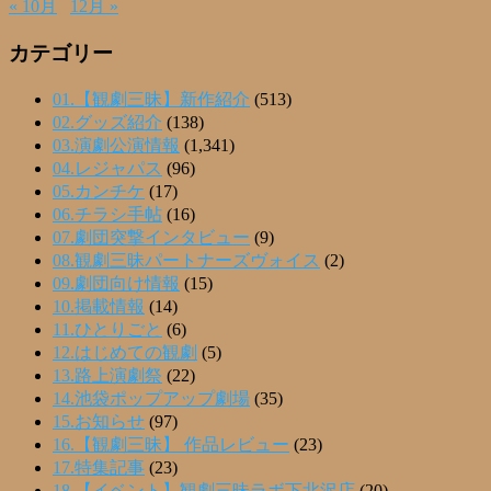
« 10月
12月 »
カテゴリー
01.【観劇三昧】新作紹介
(513)
02.グッズ紹介
(138)
03.演劇公演情報
(1,341)
04.レジャパス
(96)
05.カンチケ
(17)
06.チラシ手帖
(16)
07.劇団突撃インタビュー
(9)
08.観劇三昧パートナーズヴォイス
(2)
09.劇団向け情報
(15)
10.掲載情報
(14)
11.ひとりごと
(6)
12.はじめての観劇
(5)
13.路上演劇祭
(22)
14.池袋ポップアップ劇場
(35)
15.お知らせ
(97)
16.【観劇三昧】 作品レビュー
(23)
17.特集記事
(23)
18.【イベント】観劇三昧ラボ下北沢店
(20)