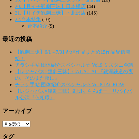
20.【月イチ観劇三昧】日本橋店
(44)
21.【月イチ観劇三昧】下北沢店
(145)
22.台本特集
(10)
台本紹介
(9)
最近の投稿
【観劇三昧】6/1～7/31 配信作品まとめ15作品配信開
始！
チラシ手帖 団体紹介スペシャル☆ Vol.9 ミズタニ会議
【レジャパス×観劇三昧】CAT-A-TAC『銀河鉄道の夜
の、そのまた夜に』
チラシ手帖 団体紹介スペシャル☆ Vol.8 JACROW
【レジャパス×観劇三昧】劇団すらんばー リバイバ
ル公演『色相環』
アーカイブ
ア
ー
タグ
カ