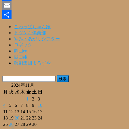
Facebook
Email
共
こわっぱちゃん家
トツゲキ俱楽部
有
やみ・あがりシアター
ロ字ック
劇団enji
戯曲組
演劇集団よろずや
検
索:
2024年11月
月
火
水
木
金
土
日
1
2
3
4
5
6
7
8
9
10
11
12
13
14
15
16
17
18
19
20
21
22
23
24
25
26
27
28
29
30