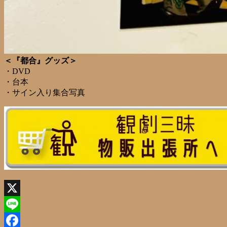
＜『都合』グッズ＞
・DVD
・台本
・サイン入り集合写真
X
Line