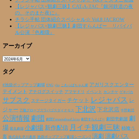
【レジャパス×観劇三昧】CAT-A-TAC『銀河鉄道の夜
の、そのまた夜に』
チラシ手帖 団体紹介スペシャル☆ Vol.8 JACROW
【レジャパス×観劇三昧】劇団すらんばー リバイバ
ル公演『色相環』
アーカイブ
ア
ー
タグ
カ
イ
ブ
アガリスクエンター
#池袋ポップアップ劇場
ENG
yhs
こわっぱちゃん家
テイメント
アナログスイッチ
アマヤドリ
イベント
カンチケ
ゲキバカ
レジャパス
サブスク
チケット
レ
ステージタイガー
下北沢
下北沢店
ジャー
万能グローブガラパゴスダイナモス
中野劇団
公演情報
劇団
劇
劇団壱劇屋
劇団TremendousCircus
劇団すらんばー
月イチ観劇三昧
場
小劇場
新作配信
柿喰う
匿名劇壇
演劇
演劇パス
客
池袋ポップアップ劇場シーズン2
株式会社早川書房