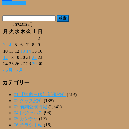
Read More »
共
有
検
索:
2024年6月
月
火
水
木
金
土
日
1
2
3
4
5
6
7
8
9
10
11
12
13
14
15
16
17
18
19
20
21
22
23
24
25
26
27
28
29
30
« 5月
7月 »
カテゴリー
01.【観劇三昧】新作紹介
(513)
02.グッズ紹介
(138)
03.演劇公演情報
(1,341)
04.レジャパス
(96)
05.カンチケ
(17)
06.チラシ手帖
(16)