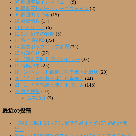
07.劇団突撃インタビュー
(9)
08.観劇三昧パートナーズヴォイス
(2)
09.劇団向け情報
(15)
10.掲載情報
(14)
11.ひとりごと
(6)
12.はじめての観劇
(5)
13.路上演劇祭
(22)
14.池袋ポップアップ劇場
(35)
15.お知らせ
(97)
16.【観劇三昧】 作品レビュー
(23)
17.特集記事
(23)
18.【イベント】観劇三昧ラボ下北沢店
(20)
20.【月イチ観劇三昧】日本橋店
(44)
21.【月イチ観劇三昧】下北沢店
(145)
22.台本特集
(10)
台本紹介
(9)
最近の投稿
【観劇三昧】6/1～7/31 配信作品まとめ15作品配信開
始！
チラシ手帖 団体紹介スペシャル☆ Vol.9 ミズタニ会議