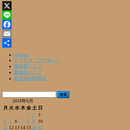
X
Line
Facebook
Email
共
pityman
アイビス・プラネット
有
屋根裏ハイツ
庭劇団ペニノ
渡辺源四郎商店
検
索:
2018年6月
月
火
水
木
金
土
日
1
2
3
4
5
6
7
8
9
10
11
12
13
14
15
16
17