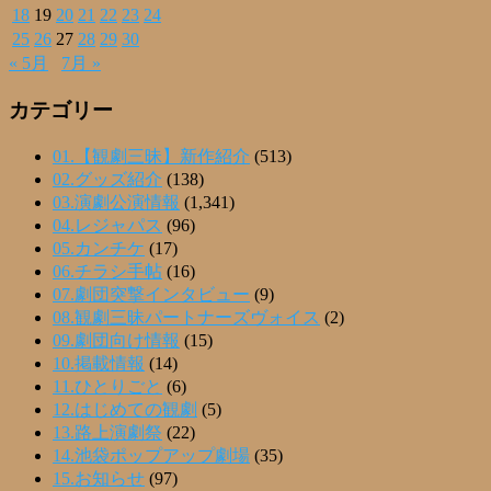
18
19
20
21
22
23
24
25
26
27
28
29
30
« 5月
7月 »
カテゴリー
01.【観劇三昧】新作紹介
(513)
02.グッズ紹介
(138)
03.演劇公演情報
(1,341)
04.レジャパス
(96)
05.カンチケ
(17)
06.チラシ手帖
(16)
07.劇団突撃インタビュー
(9)
08.観劇三昧パートナーズヴォイス
(2)
09.劇団向け情報
(15)
10.掲載情報
(14)
11.ひとりごと
(6)
12.はじめての観劇
(5)
13.路上演劇祭
(22)
14.池袋ポップアップ劇場
(35)
15.お知らせ
(97)