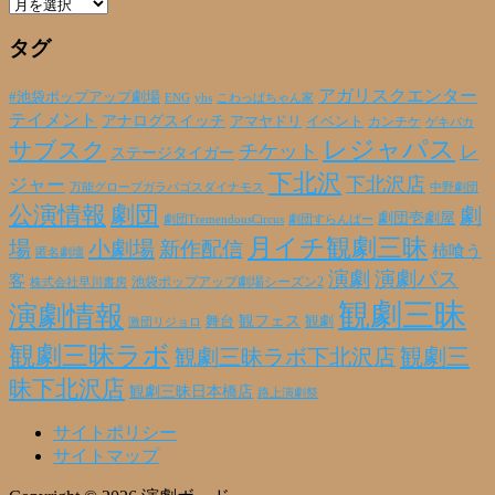
ア
ー
タグ
カ
イ
ブ
アガリスクエンター
#池袋ポップアップ劇場
ENG
yhs
こわっぱちゃん家
テイメント
アナログスイッチ
アマヤドリ
イベント
カンチケ
ゲキバカ
レジャパス
サブスク
チケット
レ
ステージタイガー
下北沢
下北沢店
ジャー
万能グローブガラパゴスダイナモス
中野劇団
公演情報
劇団
劇
劇団壱劇屋
劇団TremendousCircus
劇団すらんばー
月イチ観劇三昧
場
小劇場
新作配信
柿喰う
匿名劇壇
演劇
演劇パス
客
池袋ポップアップ劇場シーズン2
株式会社早川書房
観劇三昧
演劇情報
観フェス
観劇
舞台
激団リジョロ
観劇三昧ラボ
観劇三昧ラボ下北沢店
観劇三
昧下北沢店
観劇三昧日本橋店
路上演劇祭
サイトポリシー
サイトマップ