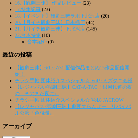
16.【観劇三昧】 作品レビュー
(23)
17.特集記事
(23)
18.【イベント】観劇三昧ラボ下北沢店
(20)
20.【月イチ観劇三昧】日本橋店
(44)
21.【月イチ観劇三昧】下北沢店
(145)
22.台本特集
(10)
台本紹介
(9)
最近の投稿
【観劇三昧】6/1～7/31 配信作品まとめ15作品配信開
始！
チラシ手帖 団体紹介スペシャル☆ Vol.9 ミズタニ会議
【レジャパス×観劇三昧】CAT-A-TAC『銀河鉄道の夜
の、そのまた夜に』
チラシ手帖 団体紹介スペシャル☆ Vol.8 JACROW
【レジャパス×観劇三昧】劇団すらんばー リバイバ
ル公演『色相環』
アーカイブ