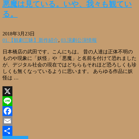
有
悪魔は見ている。いや、我々も観てい
る。
2018年3月23日
01.【観劇三昧】新作紹介
,
03.演劇公演情報
日本橋店の武田です。こんにちは。 昔の人達は正体不明の
ものや現象に「妖怪」や「悪魔」と名前を付けて恐れました
が、デジタル社会の現在ではどちらもそれほど恐ろしくも珍
しくも無くなっているように思います。 あらゆる作品に妖
怪は …
X
Line
Facebook
Email
Read More »