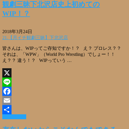
観劇三昧下北沢店史上初めての
WIP！？
2018年3月24日
21.【月イチ観劇三昧】下北沢店
皆さんは、WIPってご存知ですか！？ え？ プロレス？？
それは、「WPW」（World Pro Wrestling）でしょー！！
え？？ 違う！？ WIPっていう …
X
Line
Facebook
Email
Read More »
共
有