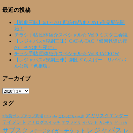
最近の投稿
【観劇三昧】6/1～7/31 配信作品まとめ15作品配信開
始！
チラシ手帖 団体紹介スペシャル☆ Vol.9 ミズタニ会議
【レジャパス×観劇三昧】CAT-A-TAC『銀河鉄道の夜
の、そのまた夜に』
チラシ手帖 団体紹介スペシャル☆ Vol.8 JACROW
【レジャパス×観劇三昧】劇団すらんばー リバイバ
ル公演『色相環』
アーカイブ
ア
ー
タグ
カ
イ
ブ
アガリスクエンター
#池袋ポップアップ劇場
ENG
yhs
こわっぱちゃん家
テイメント
アナログスイッチ
アマヤドリ
イベント
カンチケ
ゲキバカ
レジャパス
サブスク
チケット
レ
ステージタイガー