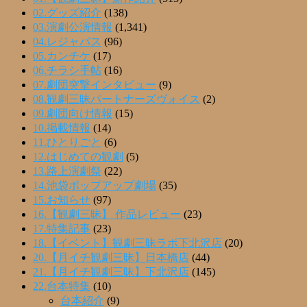
02.グッズ紹介
(138)
03.演劇公演情報
(1,341)
04.レジャパス
(96)
05.カンチケ
(17)
06.チラシ手帖
(16)
07.劇団突撃インタビュー
(9)
08.観劇三昧パートナーズヴォイス
(2)
09.劇団向け情報
(15)
10.掲載情報
(14)
11.ひとりごと
(6)
12.はじめての観劇
(5)
13.路上演劇祭
(22)
14.池袋ポップアップ劇場
(35)
15.お知らせ
(97)
16.【観劇三昧】 作品レビュー
(23)
17.特集記事
(23)
18.【イベント】観劇三昧ラボ下北沢店
(20)
20.【月イチ観劇三昧】日本橋店
(44)
21.【月イチ観劇三昧】下北沢店
(145)
22.台本特集
(10)
台本紹介
(9)