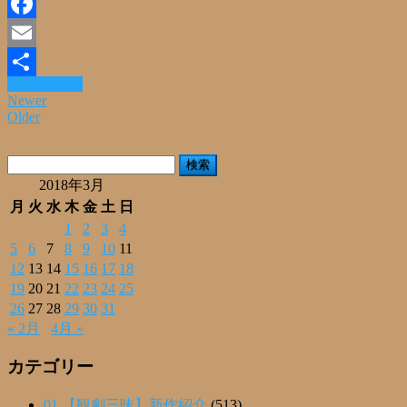
Line
Facebook
Email
Read More »
共
Newer
Older
有
検
索:
2018年3月
月
火
水
木
金
土
日
1
2
3
4
5
6
7
8
9
10
11
12
13
14
15
16
17
18
19
20
21
22
23
24
25
26
27
28
29
30
31
« 2月
4月 »
カテゴリー
01.【観劇三昧】新作紹介
(513)