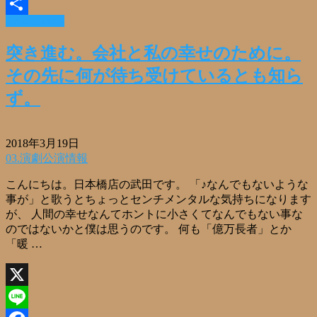
Email
Read More »
共
有
突き進む。会社と私の幸せのために。
その先に何が待ち受けているとも知ら
ず。
2018年3月19日
03.演劇公演情報
こんにちは。日本橋店の武田です。 「♪なんでもないような
事が」と歌うとちょっとセンチメンタルな気持ちになります
が、 人間の幸せなんてホントに小さくてなんでもない事な
のではないかと僕は思うのです。 何も「億万長者」とか
「暖 …
X