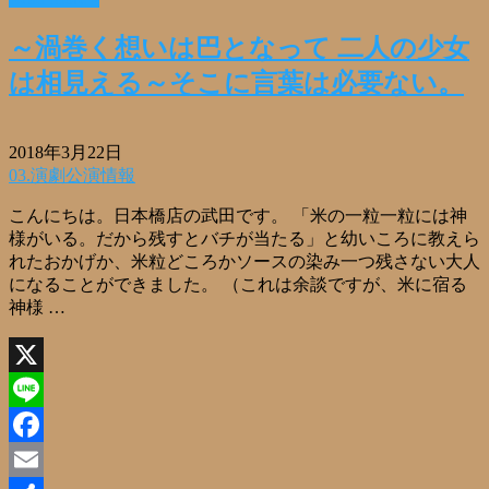
共
有
～渦巻く想いは巴となって 二人の少女
は相見える～そこに言葉は必要ない。
2018年3月22日
03.演劇公演情報
こんにちは。日本橋店の武田です。 「米の一粒一粒には神
様がいる。だから残すとバチが当たる」と幼いころに教えら
れたおかげか、米粒どころかソースの染み一つ残さない大人
になることができました。 （これは余談ですが、米に宿る
神様 …
X
Line
Facebook