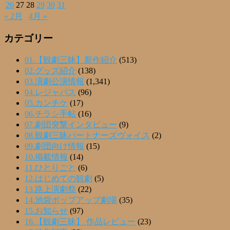
26
27
28
29
30
31
« 2月
4月 »
カテゴリー
01.【観劇三昧】新作紹介
(513)
02.グッズ紹介
(138)
03.演劇公演情報
(1,341)
04.レジャパス
(96)
05.カンチケ
(17)
06.チラシ手帖
(16)
07.劇団突撃インタビュー
(9)
08.観劇三昧パートナーズヴォイス
(2)
09.劇団向け情報
(15)
10.掲載情報
(14)
11.ひとりごと
(6)
12.はじめての観劇
(5)
13.路上演劇祭
(22)
14.池袋ポップアップ劇場
(35)
15.お知らせ
(97)
16.【観劇三昧】 作品レビュー
(23)