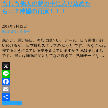
もしも他人の夢の中に入り込めた
ら…？待望の再演！！！
2018年3月15日
03.演劇公演情報
眠たい。最近毎日、強烈に眠たい。 どーも。日々睡魔と戦
い続ける女。 日本橋店スタッフの ゆうり です。 みなさんは
寝てるときに見ている夢を覚えていますか？ 私はまちまち
です。 最近は睡眠時間足りてなさ過ぎて、熟睡モードな …
X
Line
Facebook
Email
Read More »
共