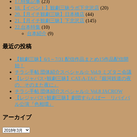
17.特集記事
(23)
18.【イベント】観劇三昧ラボ下北沢店
(20)
20.【月イチ観劇三昧】日本橋店
(44)
21.【月イチ観劇三昧】下北沢店
(145)
22.台本特集
(10)
台本紹介
(9)
最近の投稿
【観劇三昧】6/1～7/31 配信作品まとめ15作品配信開
始！
チラシ手帖 団体紹介スペシャル☆ Vol.9 ミズタニ会議
【レジャパス×観劇三昧】CAT-A-TAC『銀河鉄道の夜
の、そのまた夜に』
チラシ手帖 団体紹介スペシャル☆ Vol.8 JACROW
【レジャパス×観劇三昧】劇団すらんばー リバイバ
ル公演『色相環』
アーカイブ
ア
ー