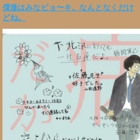
有
僕達はみなビョ〜キ。なんとなくだけ
どね。