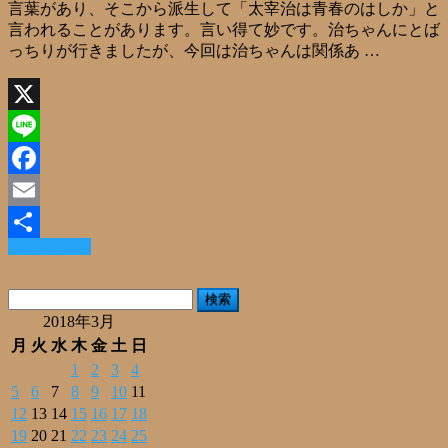
言葉があり、そこから派生して「太宰治は青春のはしか」と
言われることがあります。言い得て妙です。治ちゃんにとば
っちりが行きましたが、今回は治ちゃんは関係あ …
X
Line
Facebook
Email
Read More »
共
有
検
索:
2018年3月
月
火
水
木
金
土
日
1
2
3
4
5
6
7
8
9
10
11
12
13
14
15
16
17
18
19
20
21
22
23
24
25