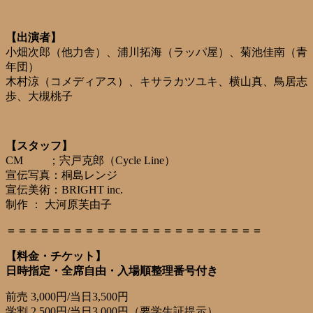
【出演者】
小畑次郎（他力舎）、浦川拓海（ラッパ屋）、菊池佳南（青
年団）
木村涼（コメディアス）、キサラカツユキ、横山真、鳥居志
歩、大槻桃子
【スタッフ】
CM ；宍戸克郎（Cycle Line）
宣伝写真：桐島レンジ
宣伝美術：BRIGHT inc.
制作 ： 大河原芙由子
＝＝＝＝＝＝＝＝＝＝＝＝＝＝＝＝＝＝＝＝＝＝＝
【料金・チケット】
日時指定・全席自由・入場順整理番号付き
前売 3,000円/当日3,500円
学割 2,500円/当日3,000円（要学生証提示）