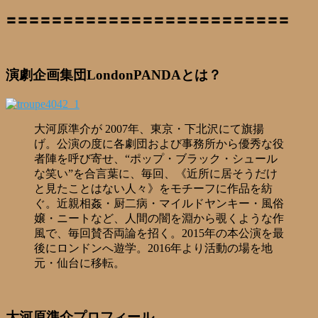
〓〓〓〓〓〓〓〓〓〓〓〓〓〓〓〓〓〓〓〓〓〓〓〓〓
演劇企画集団LondonPANDA
とは？
大河原準介が 2007年、東京・下北沢にて旗揚
げ。公演の度に各劇団および事務所から優秀な役
者陣を呼び寄せ、“ポップ・ブラック・シュール
な笑い”を合言葉に、毎回、《近所に居そうだけ
と見たことはない人々》をモチーフに作品を紡
ぐ。近親相姦・厨二病・マイルドヤンキー・風俗
嬢・ニートなど、人間の闇を淵から覗くような作
風で、毎回賛否両論を招く。2015年の本公演を最
後にロンドンへ遊学。2016年より活動の場を地
元・仙台に移転。
大河原準介
プロフィール