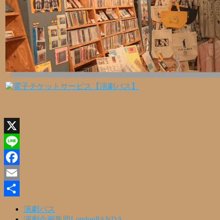
X
Line
Facebook
Email
共
演劇パス
演劇企画集団LondonPANDA
有