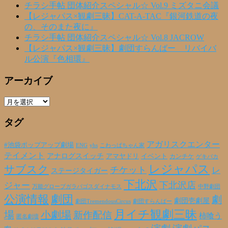
チラシ手帖 団体紹介スペシャル☆ Vol.9 ミズタニ会議
【レジャパス×観劇三昧】CAT-A-TAC『銀河鉄道の夜
の、そのまた夜に』
チラシ手帖 団体紹介スペシャル☆ Vol.8 JACROW
【レジャパス×観劇三昧】劇団すらんばー リバイバ
ル公演『色相環』
アーカイブ
ア
ー
タグ
カ
イ
ブ
アガリスクエンター
#池袋ポップアップ劇場
ENG
yhs
こわっぱちゃん家
テイメント
アナログスイッチ
アマヤドリ
イベント
カンチケ
ゲキバカ
レジャパス
サブスク
チケット
レ
ステージタイガー
下北沢
下北沢店
ジャー
万能グローブガラパゴスダイナモス
中野劇団
公演情報
劇団
劇
劇団壱劇屋
劇団TremendousCircus
劇団すらんばー
月イチ観劇三昧
場
小劇場
新作配信
柿喰う
匿名劇壇