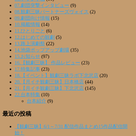
07.劇団突撃インタビュー
(9)
08.観劇三昧パートナーズヴォイス
(2)
09.劇団向け情報
(15)
10.掲載情報
(14)
11.ひとりごと
(6)
12.はじめての観劇
(5)
13.路上演劇祭
(22)
14.池袋ポップアップ劇場
(35)
15.お知らせ
(97)
16.【観劇三昧】 作品レビュー
(23)
17.特集記事
(23)
18.【イベント】観劇三昧ラボ下北沢店
(20)
20.【月イチ観劇三昧】日本橋店
(44)
21.【月イチ観劇三昧】下北沢店
(145)
22.台本特集
(10)
台本紹介
(9)
最近の投稿
【観劇三昧】6/1～7/31 配信作品まとめ15作品配信開
始！