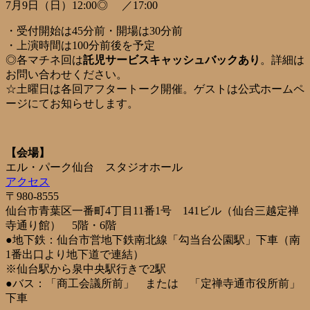
7月9日（日）12:00◎ ／17:00
・受付開始は45分前・開場は30分前
・上演時間は100分前後を予定
◎各マチネ回は
託児サービスキャッシュバックあり
。詳細は
お問い合わせください。
☆土曜日は各回アフタートーク開催。ゲストは公式ホームペ
ージにてお知らせします。
【会場】
エル・パーク仙台 スタジオホール
アクセス
〒980-8555
仙台市青葉区一番町4丁目11番1号 141ビル（仙台三越定禅
寺通り館） 5階・6階
●地下鉄：仙台市営地下鉄南北線「勾当台公園駅」下車（南
1番出口より地下道で連結）
※仙台駅から泉中央駅行きで2駅
●バス：「商工会議所前」 または 「定禅寺通市役所前」
下車