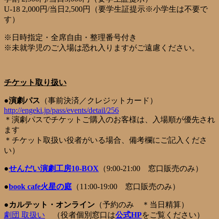
U-18 2,000円/当日2,500円（要学生証提示※小学生は不要で
す）
※日時指定・全席自由・整理番号付き
※未就学児のご入場は恐れ入りますがご遠慮ください。
チケット取り扱い
●演劇パス
（事前決済／クレジットカード）
http://engeki.jp/pass/events/detail/256
＊演劇パスでチケットご購入のお客様は、入場順が優先され
ます
＊チケット取扱い役者がいる場合、備考欄にご記入くださ
い）
●
せんだい演劇工房10-BOX
（9:00-21:00 窓口販売のみ）
●
book cafe火星の庭
（11:00-19:00 窓口販売のみ）
●
カルテット・オンライン
（予約のみ ＊当日精算）
劇団 取扱い
（役者個別窓口は
公式HP
をご覧ください）