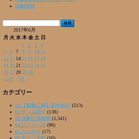
演劇情報
検
索:
2017年6月
月
火
水
木
金
土
日
1
2
3
4
5
6
7
8
9
10
11
12
13
14
15
16
17
18
19
20
21
22
23
24
25
26
27
28
29
30
« 5月
7月 »
カテゴリー
01.【観劇三昧】新作紹介
(513)
02.グッズ紹介
(138)
03.演劇公演情報
(1,341)
04.レジャパス
(96)
05.カンチケ
(17)
06.チラシ手帖
(16)