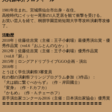
1981年生まれ。宮城県仙台市出身・在住。
高校時代にイッセー尾形の1人芝居を観て衝撃を受ける。
お笑い芸人を経て、桐朋学園芸術短期大学専攻科演劇専攻修
了。
活動歴
2010年｜佐藤佐吉賞（主催：王子小劇場）最優秀演出賞・優
秀作品賞（vol.6『おふとんのなか』）
2012年｜佐藤佐吉賞（主催：王子小劇場）優秀作品賞
（vol.8『厨』）
2015年｜ロングアドリブライブGGO企画・演出
2016年｜
とうほく学生演劇祭3審査員
杜の都の演劇祭フリンジプログラム参加（3作品）：
『犬は鎖に繋ぐべからず』（作・岸田國士）
『変身』（作・F.カフカ）
『かもめ』（作・A.チェーホフ）
若手演出家コンクール2016（主催：日本演出家協会）優秀賞
〓〓〓〓〓〓〓〓〓〓〓〓〓〓〓〓〓〓〓〓〓〓〓〓〓