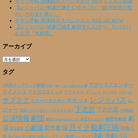
チラシ手帖 団体紹介スペシャル☆ Vol.9 ミズタニ会議
【レジャパス×観劇三昧】CAT-A-TAC『銀河鉄道の夜
の、そのまた夜に』
チラシ手帖 団体紹介スペシャル☆ Vol.8 JACROW
【レジャパス×観劇三昧】劇団すらんばー リバイバ
ル公演『色相環』
アーカイブ
ア
ー
タグ
カ
イ
ブ
アガリスクエンター
#池袋ポップアップ劇場
ENG
yhs
こわっぱちゃん家
テイメント
アナログスイッチ
アマヤドリ
イベント
カンチケ
ゲキバカ
レジャパス
サブスク
チケット
レ
ステージタイガー
下北沢
下北沢店
ジャー
万能グローブガラパゴスダイナモス
中野劇団
公演情報
劇団
劇
劇団壱劇屋
劇団TremendousCircus
劇団すらんばー
月イチ観劇三昧
場
小劇場
新作配信
柿喰う
匿名劇壇
演劇
演劇パス
客
池袋ポップアップ劇場シーズン2
株式会社早川書房