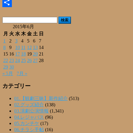
Email
共
検
有
索:
2015年6月
月
火
水
木
金
土
日
1
2
3
4
5
6
7
8
9
10
11
12
13
14
15
16
17
18
19
20
21
22
23
24
25
26
27
28
29
30
« 5月
7月 »
カテゴリー
01.【観劇三昧】新作紹介
(513)
02.グッズ紹介
(138)
03.演劇公演情報
(1,341)
04.レジャパス
(96)
05.カンチケ
(17)
06.チラシ手帖
(16)