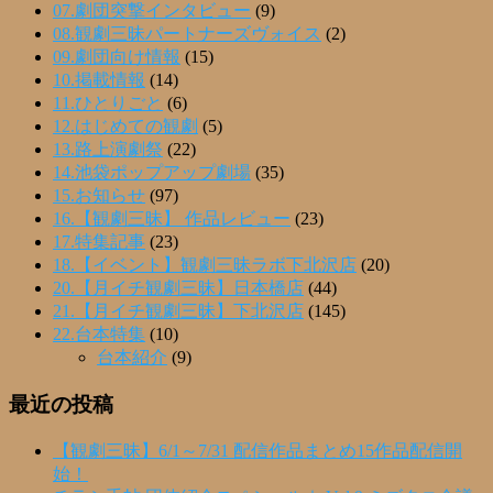
07.劇団突撃インタビュー
(9)
08.観劇三昧パートナーズヴォイス
(2)
09.劇団向け情報
(15)
10.掲載情報
(14)
11.ひとりごと
(6)
12.はじめての観劇
(5)
13.路上演劇祭
(22)
14.池袋ポップアップ劇場
(35)
15.お知らせ
(97)
16.【観劇三昧】 作品レビュー
(23)
17.特集記事
(23)
18.【イベント】観劇三昧ラボ下北沢店
(20)
20.【月イチ観劇三昧】日本橋店
(44)
21.【月イチ観劇三昧】下北沢店
(145)
22.台本特集
(10)
台本紹介
(9)
最近の投稿
【観劇三昧】6/1～7/31 配信作品まとめ15作品配信開
始！