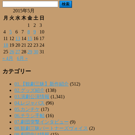
検
索:
2015年5月
月
火
水
木
金
土
日
1
2
3
4
5
6
7
8
9
10
11
12
13
14
15
16
17
18
19
20
21
22
23
24
25
26
27
28
29
30
31
« 4月
6月 »
カテゴリー
01.【観劇三昧】新作紹介
(512)
02.グッズ紹介
(138)
03.演劇公演情報
(1,341)
04.レジャパス
(96)
05.カンチケ
(17)
06.チラシ手帖
(16)
07.劇団突撃インタビュー
(9)
08.観劇三昧パートナーズヴォイス
(2)
09.劇団向け情報
(15)