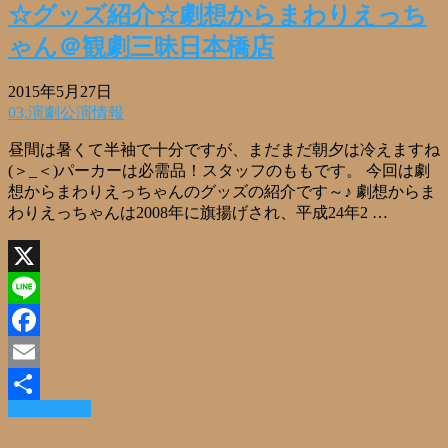
☆グッズ紹介☆劇想からまわりえっち
ゃん＠観劇三昧日本橋店
2015年5月27日
03.演劇公演情報
昼間は暑くて半袖で十分ですが、まだまだ朝夕は冷えますね
(＞_＜)パーカーは必需品！スタッフのももです。 今回は劇
想からまわりえっちゃんのグッズの紹介です～♪ 劇想からま
わりえっちゃんは2008年に旗揚げされ、平成24年2 …
X
Line
Facebook
Email
Read More »
共
有