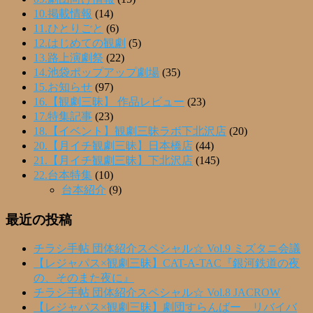
10.掲載情報
(14)
11.ひとりごと
(6)
12.はじめての観劇
(5)
13.路上演劇祭
(22)
14.池袋ポップアップ劇場
(35)
15.お知らせ
(97)
16.【観劇三昧】 作品レビュー
(23)
17.特集記事
(23)
18.【イベント】観劇三昧ラボ下北沢店
(20)
20.【月イチ観劇三昧】日本橋店
(44)
21.【月イチ観劇三昧】下北沢店
(145)
22.台本特集
(10)
台本紹介
(9)
最近の投稿
チラシ手帖 団体紹介スペシャル☆ Vol.9 ミズタニ会議
【レジャパス×観劇三昧】CAT-A-TAC『銀河鉄道の夜
の、そのまた夜に』
チラシ手帖 団体紹介スペシャル☆ Vol.8 JACROW
【レジャパス×観劇三昧】劇団すらんばー リバイバ