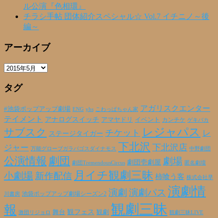
ル公演『色相環』
チラシ手帖 団体紹介スペシャル☆ Vol.7 イチニノ～後
編～
アーカイブ
ア
ー
タグ
カ
イ
ブ
アガリスクエンター
#池袋ポップアップ劇場
ENG
yhs
こわっぱちゃん家
テイメント
アナログスイッチ
アマヤドリ
イベント
カンチケ
ゲキバカ
レジャパス
サブスク
チケット
レ
ステージタイガー
下北沢
下北沢店
ジャー
万能グローブガラパゴスダイナモス
中野劇団
公演情報
劇団
劇場
劇団壱劇屋
劇団TremendousCircus
匿名劇壇
月イチ観劇三昧
小劇場
新作配信
柿喰う客
株式会社早
演劇情
演劇
演劇パス
池袋ポップアップ劇場シーズン2
川書房
観劇三昧
報
観フェス
観劇
舞台
激団リジョロ
観劇三昧LIVE