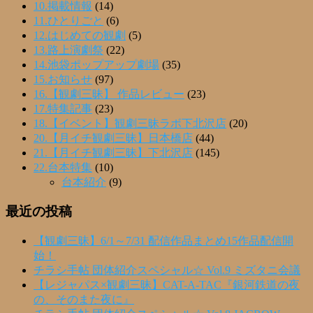
10.掲載情報
(14)
11.ひとりごと
(6)
12.はじめての観劇
(5)
13.路上演劇祭
(22)
14.池袋ポップアップ劇場
(35)
15.お知らせ
(97)
16.【観劇三昧】 作品レビュー
(23)
17.特集記事
(23)
18.【イベント】観劇三昧ラボ下北沢店
(20)
20.【月イチ観劇三昧】日本橋店
(44)
21.【月イチ観劇三昧】下北沢店
(145)
22.台本特集
(10)
台本紹介
(9)
最近の投稿
【観劇三昧】6/1～7/31 配信作品まとめ15作品配信開
始！
チラシ手帖 団体紹介スペシャル☆ Vol.9 ミズタニ会議
【レジャパス×観劇三昧】CAT-A-TAC『銀河鉄道の夜
の、そのまた夜に』