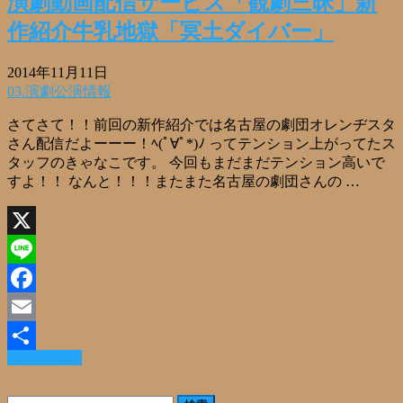
演劇動画配信サービス「観劇三昧」新
作紹介牛乳地獄「冥土ダイバー」
2014年11月11日
03.演劇公演情報
さてさて！！前回の新作紹介では名古屋の劇団オレンヂスタ
さん配信だよーーー！ﾍ(ﾟ∀ﾟ*)ﾉ ってテンション上がってたス
タッフのきゃなこです。 今回もまだまだテンション高いで
すよ！！ なんと！！！またまた名古屋の劇団さんの …
X
Line
Facebook
Email
Read More »
共
有
検