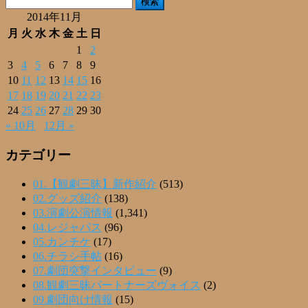
索:
2014年11月
月
火
水
木
金
土
日
1
2
3
4
5
6
7
8
9
10
11
12
13
14
15
16
17
18
19
20
21
22
23
24
25
26
27
28
29
30
« 10月
12月 »
カテゴリー
01.【観劇三昧】新作紹介
(513)
02.グッズ紹介
(138)
03.演劇公演情報
(1,341)
04.レジャパス
(96)
05.カンチケ
(17)
06.チラシ手帖
(16)
07.劇団突撃インタビュー
(9)
08.観劇三昧パートナーズヴォイス
(2)
09.劇団向け情報
(15)