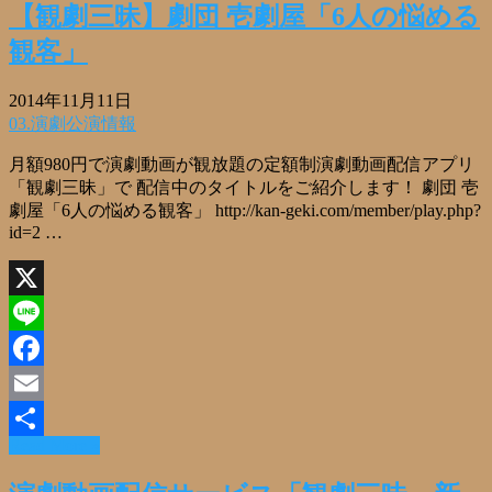
【観劇三昧】劇団 壱劇屋「6人の悩める
観客」
2014年11月11日
03.演劇公演情報
月額980円で演劇動画が観放題の定額制演劇動画配信アプリ
「観劇三昧」で 配信中のタイトルをご紹介します！ 劇団 壱
劇屋「6人の悩める観客」 http://kan-geki.com/member/play.php?
id=2 …
X
Line
Facebook
Email
Read More »
共
有