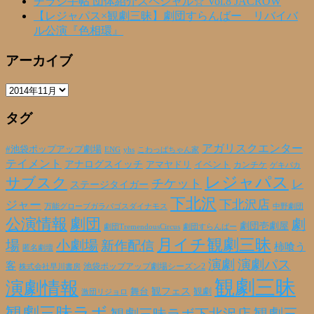
チラシ手帖 団体紹介スペシャル☆ Vol.8 JACROW
【レジャパス×観劇三昧】劇団すらんばー リバイバ
ル公演『色相環』
アーカイブ
ア
ー
タグ
カ
イ
ブ
アガリスクエンター
#池袋ポップアップ劇場
ENG
yhs
こわっぱちゃん家
テイメント
アナログスイッチ
アマヤドリ
イベント
カンチケ
ゲキバカ
レジャパス
サブスク
チケット
レ
ステージタイガー
下北沢
下北沢店
ジャー
万能グローブガラパゴスダイナモス
中野劇団
公演情報
劇団
劇
劇団壱劇屋
劇団TremendousCircus
劇団すらんばー
月イチ観劇三昧
場
小劇場
新作配信
柿喰う
匿名劇壇
演劇
演劇パス
客
池袋ポップアップ劇場シーズン2
株式会社早川書房
観劇三昧
演劇情報
観フェス
観劇
舞台
激団リジョロ
観劇三昧ラボ