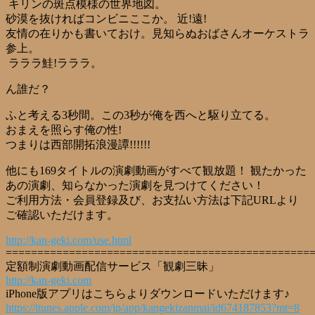
キリンの斑点模様の世界地図。
砂漠を抜ければコンビニここか。 近!遠!
友情の在りかも書いておけ。見知らぬおばさんオーケストラ
参上。
ラララ鮭!ラララ。
ん誰だ？
ふと考える3秒間。この3秒が俺を西へと駆り立てる。
おまえを照らす俺の性!
つまりは西部開拓浪漫譚!!!!!!
他にも169タイトルの演劇動画がすべて観放題！ 観たかった
あの演劇、知らなかった演劇を見つけてください！
ご利用方法・会員登録及び、お支払い方法は下記URLより
ご確認いただけます。
http://kan-geki.com/use.html
================================================
定額制演劇動画配信サービス「観劇三昧」
http://kan-geki.com
iPhone版アプリはこちらよりダウンロードいただけます♪
https://itunes.apple.com/jp/app/kangekizanmai/id674187853?mt=8