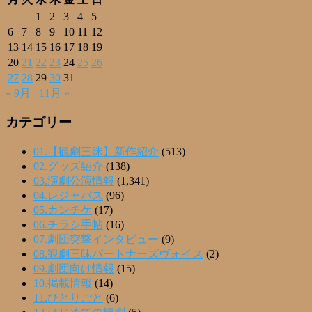
1
2
3
4
5
6
7
8
9
10
11
12
13
14
15
16
17
18
19
20
21
22
23
24
25
26
27
28
29
30
31
« 9月
11月 »
カテゴリー
01.【観劇三昧】新作紹介
(513)
02.グッズ紹介
(138)
03.演劇公演情報
(1,341)
04.レジャパス
(96)
05.カンチケ
(17)
06.チラシ手帖
(16)
07.劇団突撃インタビュー
(9)
08.観劇三昧パートナーズヴォイス
(2)
09.劇団向け情報
(15)
10.掲載情報
(14)
11.ひとりごと
(6)