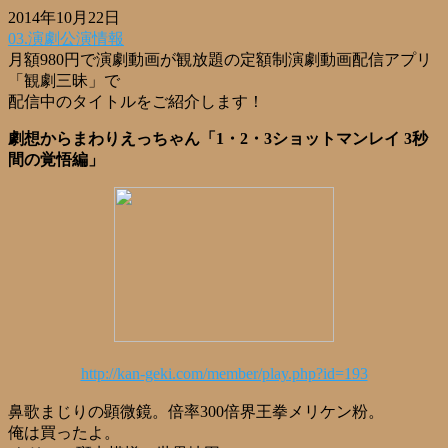
2014年10月22日
03.演劇公演情報
月額980円で演劇動画が観放題の定額制演劇動画配信アプリ
「観劇三昧」で
配信中のタイトルをご紹介します！
劇想からまわりえっちゃん「1・2・3ショットマンレイ 3秒
間の覚悟編」
http://kan-geki.com/member/play.php?id=193
鼻歌まじりの顕微鏡。倍率300倍界王拳メリケン粉。
俺は買ったよ。