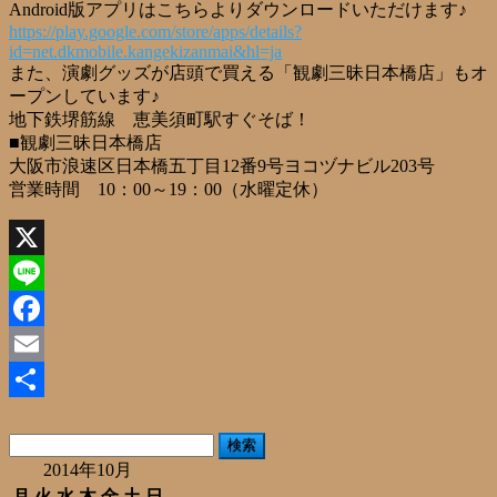
Android版アプリはこちらよりダウンロードいただけます♪
https://play.google.com/store/apps/details?
id=net.dkmobile.kangekizanmai&hl=ja
また、演劇グッズが店頭で買える「観劇三昧日本橋店」もオ
ープンしています♪
地下鉄堺筋線 恵美須町駅すぐそば！
■観劇三昧日本橋店
大阪市浪速区日本橋五丁目12番9号ヨコヅナビル203号
営業時間 10：00～19：00（水曜定休）
X
Line
Facebook
Email
共
検
有
索:
2014年10月
月
火
水
木
金
土
日