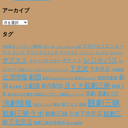
アーカイブ
ア
ー
タグ
カ
イ
ブ
アガリスクエンター
#池袋ポップアップ劇場
ENG
yhs
こわっぱちゃん家
テイメント
アナログスイッチ
アマヤドリ
イベント
カンチケ
ゲキバカ
レジャパス
サブスク
チケット
レ
ステージタイガー
下北沢
下北沢店
ジャー
万能グローブガラパゴスダイナモス
中野劇団
公演情報
劇団
劇
劇団壱劇屋
劇団TremendousCircus
劇団すらんばー
月イチ観劇三昧
場
小劇場
新作配信
柿喰う
匿名劇壇
演劇
演劇パス
客
池袋ポップアップ劇場シーズン2
株式会社早川書房
観劇三昧
演劇情報
観フェス
観劇
舞台
激団リジョロ
観劇三昧ラボ
観劇三昧ラボ下北沢店
観劇三
昧下北沢店
観劇三昧日本橋店
路上演劇祭