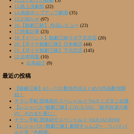
12.はじめての観劇
(5)
13.路上演劇祭
(22)
14.池袋ポップアップ劇場
(35)
15.お知らせ
(97)
16.【観劇三昧】 作品レビュー
(23)
17.特集記事
(23)
18.【イベント】観劇三昧ラボ下北沢店
(20)
20.【月イチ観劇三昧】日本橋店
(44)
21.【月イチ観劇三昧】下北沢店
(145)
22.台本特集
(10)
台本紹介
(9)
最近の投稿
【観劇三昧】6/1～7/31 配信作品まとめ15作品配信開
始！
チラシ手帖 団体紹介スペシャル☆ Vol.9 ミズタニ会議
【レジャパス×観劇三昧】CAT-A-TAC『銀河鉄道の夜
の、そのまた夜に』
チラシ手帖 団体紹介スペシャル☆ Vol.8 JACROW
【レジャパス×観劇三昧】劇団すらんばー リバイバ
ル公演『色相環』